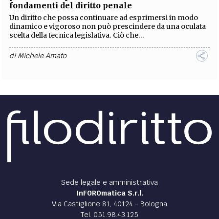
fondamenti del diritto penale
Un diritto che possa continuare ad esprimersi in modo
dinamico e vigoroso non può prescindere da una oculata
scelta della tecnica legislativa. Ciò che...
di
Michele Amato
DIRITTO /
Danni - Cassazione Civile: l’ammontare
del danno non patrimoniale deve tenere conto
di una valutazione unitaria, comprensiva di tutti
gli elementi che concorrono a determinalo
Il caso
La controversia è sorta in seguito ad un incidente stradale,
nel quale uno dei due conducenti coinvolti aveva trovato la
morte. A seguito del processo...
di
ELSA
,
Raffaella Iorizzo
DIRITTO /
Multa - Giudice di Pace di Treviso:
mancata potatura degli alberi? Non è