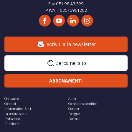
sanzionabile se questi non nascondono la
segnaletica stradale
Non è sanzionabile la mancata potatura degli alberi
presenti in una proprietà, se questi, oltre il confine della
strada, non nascondono la segnaletica stradale...
di
Francesca Russo
DIRITTO /
Strade - Cassazione Civile: in caso di
danno procurato da animale, l’integrità della
rete di protezione non è sufficiente per
escludere la responsabilità del gestore
dell’autostrada
I fatti ed i giudizi di merito
Un automobilista percorreva con l’autovettura affidatagli
dal proprio datore di lavoro un tratto autostradale, quando
si è...
di
ELSA
,
Raffaella Iorizzo
DIRITTO /
Attualità - Ministero dei Trasporti: