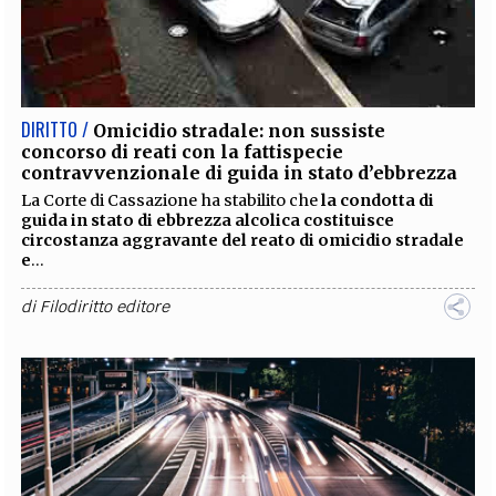
EXTRA
CODICI
RUBRICHE
LIBRI
PROCEEDINGS
PUBBLICITÀ
CONTATTI
SOCIAL MEDIA
DIRITTO /
Omicidio stradale: non sussiste
concorso di reati con la fattispecie
contravvenzionale di guida in stato d’ebbrezza
La Corte di Cassazione ha stabilito che
la condotta di
guida in stato di ebbrezza alcolica costituisce
circostanza aggravante del reato di omicidio stradale
e
...
di
Filodiritto editore