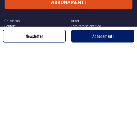
ABBONAMENTI
Chi siamo
Autori
Contatti
Comitato scientifico
Inforomatica S.r.l.
Curatori
Newsletter
Abbonamenti
La nostra storia
Fotografi
Redazione
Partner
Pubblicità
Avvertenze legali
Collaborazioni
Contestazioni
Recensioni
Note legali
Sei un fotografo?
Privacy Policy
Norme redazionali generali
Cookie Policy
Regole per invio e referaggio
RSS contributi
Academy
Archivio articoli
Codici
Riviste
Rubriche
Copyright © 2021, Inforomatica S.r.l.
Direttore responsabile: Antonio Zama - Tribunale Bologna 24.07.2007, n.7770 -