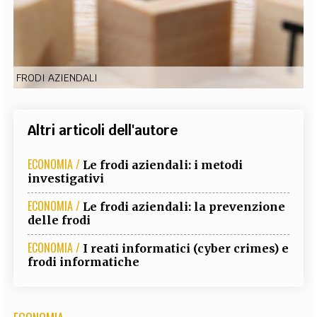
EXTRA
CODICI
RUBRICHE
LIBRI
PROCEEDINGS
PUBBLICITÀ
CONTATTI
FRODI AZIENDALI
SOCIAL MEDIA
Altri articoli dell'autore
ECONOMIA /
Le frodi aziendali: i metodi
investigativi
ECONOMIA /
Le frodi aziendali: la prevenzione
delle frodi
ECONOMIA /
I reati informatici (cyber crimes) e
frodi informatiche