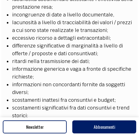
prestazione resa;
incongruenze di date a livello documentale,
lacunosità a livello di tracciabilità dei valori / prezzi
a cui sono state realizzate le transazioni;
eccessivo ricorso a dettagli extracontabili;
differenze significative di marginalità a livello di
offerte / proposte e dati consuntivati;
ritardi nella trasmissione dei dati;
informazione generica e vaga a fronte di specifiche
richieste;
informazioni non concordanti fornite da soggetti
diversi;
scostamenti inattesi fra consuntivi e budget;
scostamenti significativi fra dati consuntivi e trend
storici;
andamento discontinuo e apparentemente
Newsletter
Abbonamenti
inspiegabile di margini economici
settore in crisi o presenza di contrazione della