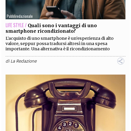
EXTRA
Pubbliredazionale
CODICI
RUBRICHE
LIBRI
PROCEEDINGS
PUBBLICITÀ
CONTATTI
LIFE STYLE /
Quali sono i vantaggi di uno
smartphone ricondizionato?
SOCIAL MEDIA
L’acquisto di uno smartphone è un’esperienza di alto
valore, seppur possa tradursi altresì in una spesa
importante. Una alternativa è il ricondizionamento
di
La Redazione