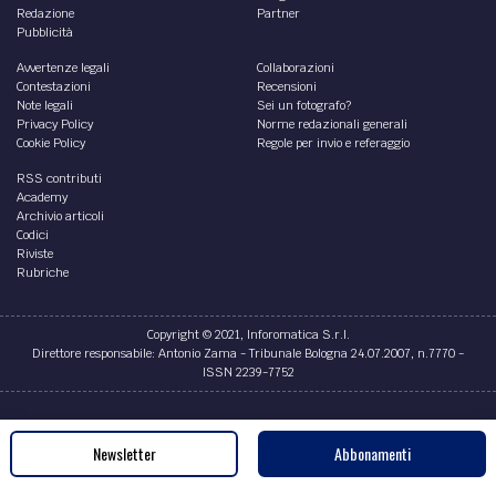
Redazione
Partner
Pubblicità
Avvertenze legali
Collaborazioni
Contestazioni
Recensioni
Note legali
Sei un fotografo?
Privacy Policy
Norme redazionali generali
Cookie Policy
Regole per invio e referaggio
RSS contributi
Academy
Archivio articoli
Codici
Riviste
Rubriche
Copyright © 2021, Inforomatica S.r.l.
Direttore responsabile: Antonio Zama - Tribunale Bologna 24.07.2007, n.7770 -
ISSN 2239-7752
Credits
Newsletter
Abbonamenti