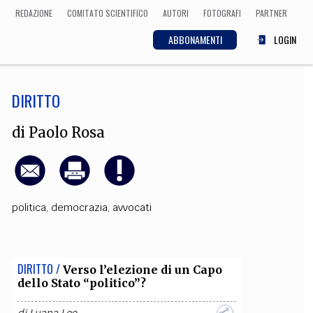
REDAZIONE
COMITATO SCIENTIFICO
AUTORI
FOTOGRAFI
PARTNER
ABBONAMENTI
LOGIN
DIRITTO
SCIENZA
ECONOMIA
Matematica, Fisica,
di
Paolo Rosa
Biologia, Cifrematica,
Medicina
politica
,
democrazia
,
avvocati
CULTURA
 Cinema, Musica,
Letteratura
DIRITTO /
Verso l’elezione di un Capo
dello Stato “politico”?