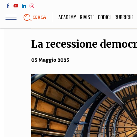
Salta
al
ACADEMY
RIVISTE
CODICI
RUBRICHE
CERCA
contenuto
principale
La recessione democr
LIFE STYLE
SOCIETÀ
Sport, Cucina, Viaggi,
Politica, Attua
05 Maggio 2025
Moda
Educazione, Lavor
STORIA E FILO
Scienze stori
umanistiche, Re