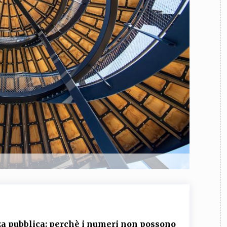
TEAM
AZIONE
COMITATO SCIENTIFICO
AUTORI
CURATORI
FOTOGRAFI
PARTNER
C
EXTRA
CODICI
RUBRICHE
LIBRI
PROCEEDINGS
PUBBLICITÀ
CONTATTI
SOCIAL MEDIA
anza pubblica: perchè i numeri non possono