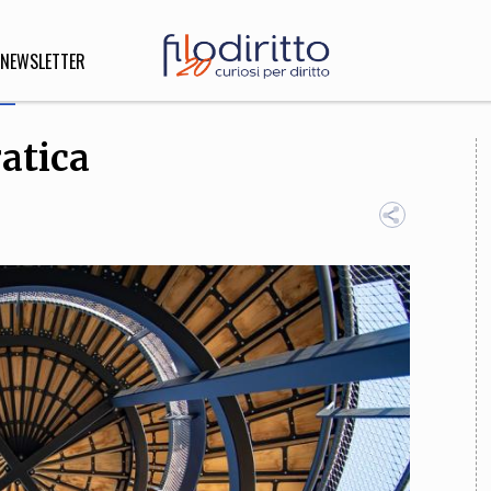
NEWSLETTER
atica
DIRITTO
lità,
o, Esteri
SOFIA
INNOVAZIONE
che,
Scienze informatiche,
Arte,
ligione
Architettura, Ingegneria