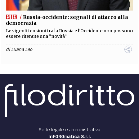
ESTERI /
Russia-occidente: segnali di attacco alla
democrazia
Le vigenti tensioni tra la Russia e l’Occidente non possono
essere ritenute una “novità”
di
Luana Leo
POLITICA /
Trasformismo politico tra disturbo e
costume sociale
Il titolo ci porta con il pensiero all’idea di una dimensione
poco spirituale della politica dove, apparentemente, il
ruolo principale ce l’ha il famoso votante...
di
Angelo Lucarella
POLITICA /
La deriva assolutista
In un mondo dove per anni si è predicato il rispetto di