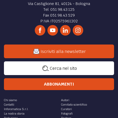
tutte le opinioni e delle più bislacche esigenze o supposti,
com’è stata possibile tale deriva?
di
Lorenza Morello
DIRITTO /
I processi informativi a presidio della
democrazia
Riflettiamo su quello che stiamo vivendo, ripensando al
legame tra processi informativi e democrazia, perché i
dati falsi sono un pericolo per il sistema Paese
di
Andrea Lisi
DIRITTO /
Lobbying-Gesetz (LobbyG): la legge
sulle Lobby in Austria
Legge sulle lobby in Austria (Lobbying-Gesetz): un
esempio e un'analisi di legittimità in contesti democratici
di
Armin Kapeller