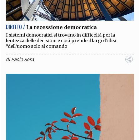
EXTRA
CODICI
RUBRICHE
LIBRI
PROCEEDINGS
PUBBLICITÀ
CONTATTI
DIRITTO /
La recessione democratica
SOCIAL MEDIA
I sistemi democratici si trovano in difficoltà per la
lentezza delle decisioni e così prende il largo l’idea
“dell’uomo solo al comando
di
Paolo Rosa