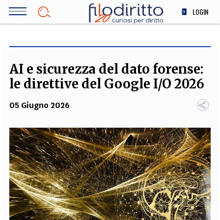
Salta
LOGIN
al
contenuto
DIRITTO
principale
ECONOMIA
SOCIETÀ
AI e sicurezza del dato forense:
MEDICINA
le direttive del Google I/O 2026
SCIENZA
05 Giugno 2026
STORIA E FILOSOFIA
INNOVAZIONE
ALTRO
TEAM
FILODIRITTO
REDAZIONE
COMITATO SCIENTIFICO
AUTORI
CURATORI
FOTOGRAFI
PARTNER
COLLABORA CON NOI