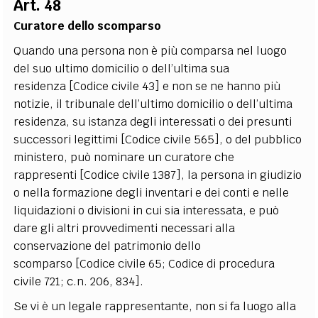
Art. 48
EXTRA
Curatore dello scomparso
CODICI
RUBRICHE
LIBRI
PROCEEDINGS
PUBBLICITÀ
CONTATTI
Quando una persona non è più comparsa nel luogo
del suo ultimo domicilio o dell’ultima sua
SOCIAL MEDIA
residenza [Codice civile 43] e non se ne hanno più
notizie, il tribunale dell’ultimo domicilio o dell’ultima
residenza, su istanza degli interessati o dei presunti
successori legittimi [Codice civile 565], o del pubblico
ministero, può nominare un curatore che
rappresenti [Codice civile 1387], la persona in giudizio
o nella formazione degli inventari e dei conti e nelle
liquidazioni o divisioni in cui sia interessata, e può
dare gli altri provvedimenti necessari alla
conservazione del patrimonio dello
scomparso [Codice civile 65; Codice di procedura
civile 721; c.n. 206, 834].
Se vi è un legale rappresentante, non si fa luogo alla