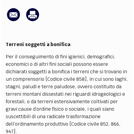
EXTRA
CODICI
RUBRICHE
LIBRI
PROCEEDINGS
PUBBLICITÀ
CONTATTI
SOCIAL MEDIA
Terreni soggetti a bonifica
Per il conseguimento di fini igienici, demografici,
economici o di altri fini sociali possono essere
dichiarati soggetti a bonifica i terreni che si trovano in
un comprensorio [Codice civile 858], in cui sono laghi,
stagni, paludi e terre paludose, ovvero costituito da
terreni montani dissestati nei riguardi idrogeologici e
forestali, o da terreni estensivamente coltivati per
gravi cause d’ordine fisico o sociale, i quali siano
suscettibili di una radicale trasformazione
dell’ordinamento produttivo [Codice civile 852, 866,
947].