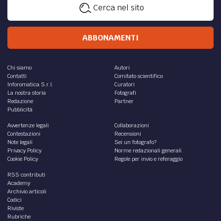
Cerca nel sito
ABBONAMENTI
Chi siamo
Autori
Contatti
Comitato scientifico
Inforomatica S.r.l.
Curatori
La nostra storia
Fotografi
Redazione
Partner
Pubblicità
Avvertenze legali
Collaborazioni
Contestazioni
Recensioni
Note legali
Sei un fotografo?
Privacy Policy
Norme redazionali generali
Cookie Policy
Regole per invio e referaggio
RSS contributi
Academy
Archivio articoli
Codici
Riviste
Rubriche