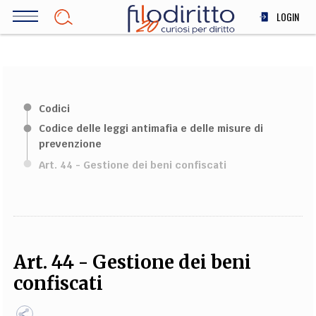
Salta
LOGIN
al
contenuto
DIRITTO
principale
ECONOMIA
SOCIETÀ
Codici
MEDICINA
Codice delle leggi antimafia e delle misure di
SCIENZA
prevenzione
STORIA E FILOSOFIA
Art. 44 - Gestione dei beni confiscati
INNOVAZIONE
ALTRO
TEAM
Art. 44 - Gestione dei beni
FILODIRITTO
REDAZIONE
COMITATO SCIENTIFICO
AUTORI
CURATORI
confiscati
FOTOGRAFI
PARTNER
COLLABORA CON NOI