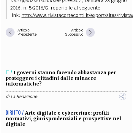
dell’Agenzia nazionale (ANBSC)
”, Delibera 23 giugno
2016, n. 5/2016/G, reperibile al seguente
link:
http://www.rivistacorteconti.it/export/sites/riv
Articolo
Articolo
Precedente
Successivo
IT /
I governi stanno facendo abbastanza per
proteggere i cittadini dalle minacce
informatiche?
di
La Redazione
DIRITTO /
Arte digitale e cybercrime: profili
normativi, giurisprudenziali e prospettive nel
digitale