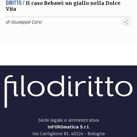
DIRITTO /
Il caso Bebawi: un giallo nella Dolce
Vita
di
Giuseppe Corsi
Sede legale e amministrativa
InFOROmatica S.r.l.
Via Castiglione 81, 40124 - Bologna