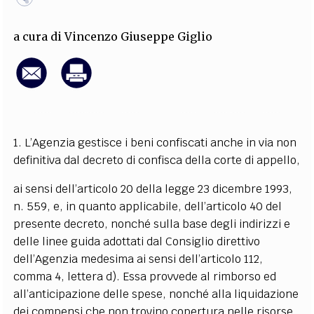
EXTRA
a cura di
Vincenzo Giuseppe Giglio
CODICI
RUBRICHE
LIBRI
PROCEEDINGS
PUBBLICITÀ
CONTATTI
SOCIAL MEDIA
1. L’Agenzia gestisce i beni confiscati anche in via non
definitiva dal decreto di confisca della corte di appello,
ai sensi dell’articolo 20 della legge 23 dicembre 1993,
n. 559, e, in quanto applicabile, dell’articolo 40 del
presente decreto, nonché sulla base degli indirizzi e
delle linee guida adottati dal Consiglio direttivo
dell’Agenzia medesima ai sensi dell’articolo 112,
comma 4, lettera d). Essa provvede al rimborso ed
all’anticipazione delle spese, nonché alla liquidazione
dei compensi che non trovino copertura nelle risorse