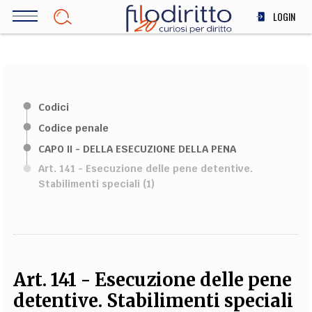
Salta
LOGIN
al
contenuto
DIRITTO
principale
ECONOMIA
SOCIETÀ
Codici
MEDICINA
Codice penale
SCIENZA
CAPO II - DELLA ESECUZIONE DELLA PENA
STORIA E FILOSOFIA
Art. 141 - Esecuzione delle pene detentive.
INNOVAZIONE
Stabilimenti speciali (1)
ALTRO
TEAM
FILODIRITTO
REDAZIONE
COMITATO SCIENTIFICO
AUTORI
CURATORI
Art. 141 - Esecuzione delle pene
FOTOGRAFI
PARTNER
COLLABORA CON NOI
detentive. Stabilimenti speciali