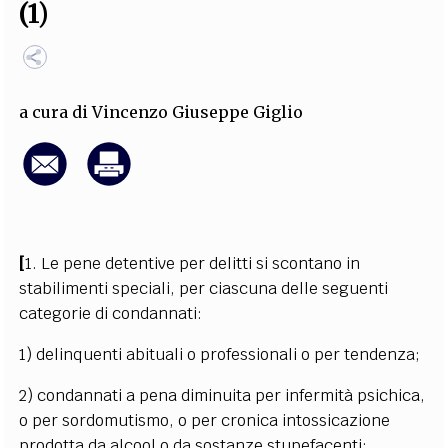
(1)
EXTRA
CODICI
RUBRICHE
LIBRI
PROCEEDINGS
PUBBLICITÀ
CONTATTI
a cura di
Vincenzo Giuseppe Giglio
SOCIAL MEDIA
[
1. Le pene detentive per delitti si scontano in
stabilimenti speciali, per ciascuna delle seguenti
categorie di condannati:
1) delinquenti abituali o professionali o per tendenza;
2) condannati a pena diminuita per infermità psichica,
o per sordomutismo, o per cronica intossicazione
prodotta da alcool o da sostanze stupefacenti;