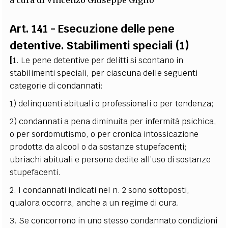
a cura di
Vincenzo Giuseppe Giglio
EXTRA
Art. 141 - Esecuzione delle pene
CODICI
RUBRICHE
LIBRI
PROCEEDINGS
PUBBLICITÀ
CONTATTI
detentive. Stabilimenti speciali (1)
SOCIAL MEDIA
[
1. Le pene detentive per delitti si scontano in
stabilimenti speciali, per ciascuna delle seguenti
categorie di condannati:
1) delinquenti abituali o professionali o per tendenza;
2) condannati a pena diminuita per infermità psichica,
o per sordomutismo, o per cronica intossicazione
prodotta da alcool o da sostanze stupefacenti;
ubriachi abituali e persone dedite all’uso di sostanze
stupefacenti.
2. I condannati indicati nel n. 2 sono sottoposti,
qualora occorra, anche a un regime di cura.
3. Se concorrono in uno stesso condannato condizioni