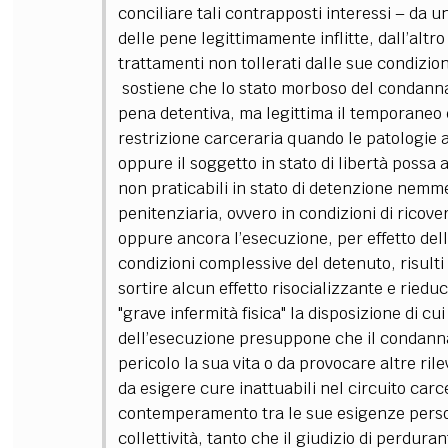
conciliare tali contrapposti interessi
–
da un
delle pene legittimamente inflitte, dall’alt
trattamenti non tollerati dalle sue condizion
sostiene che lo stato morboso del condannat
pena detentiva, ma legittima il temporaneo d
restrizione carceraria quando le patologie 
oppure il soggetto in stato di libertà possa
non praticabili in stato di detenzione nemm
penitenziaria, ovvero in condizioni di ricovero
oppure ancora l’esecuzione, per effetto della
condizioni complessive del detenuto, risulti
sortire alcun effetto risocializzante e riedu
"grave infermità fisica" la disposizione di cui 
dell’esecuzione presuppone che il condannato
pericolo la sua vita o da provocare altre r
da esigere cure inattuabili nel circuito car
contemperamento tra le sue esigenze persona
collettività, tanto che il giudizio di perdur