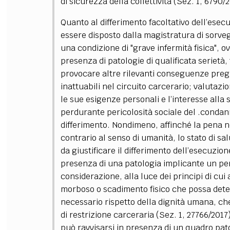
di sicurezza della collettività (Sez. 1, 6790/
Quanto al differimento facoltativo dell’esecu
essere disposto dalla magistratura di sorveg
una condizione di "grave infermità fisica", o
presenza di patologie di qualificata serietà, 
provocare altre rilevanti conseguenze preg
inattuabili nel circuito carcerario; valutaz
le sue esigenze personali e l’interesse alla s
perdurante pericolosità sociale del .condanna
differimento.
Nondimeno, affinché la pena no
contrario al senso di umanità, lo stato di sa
da giustificare il differimento dell’esecuzio
presenza di una patologia implicante un peri
considerazione, alla luce dei principi di cui
morboso o scadimento fisico che possa deter
necessario rispetto della dignità umana, ch
di restrizione carceraria (Sez. 1, 27766/201
può ravvisarsi in presenza di un quadro pat