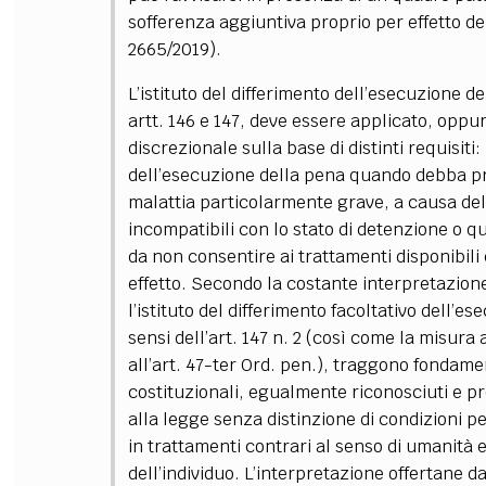
sofferenza aggiuntiva proprio per effetto dell
2665/2019).
L’istituto del differimento dell’esecuzione d
artt. 146 e 147, deve essere applicato, oppu
discrezionale sulla base di distinti requisit
dell’esecuzione della pena quando debba pro
malattia particolarmente grave, a causa dell
incompatibili con lo stato di detenzione o qu
da non consentire ai trattamenti disponibili e
effetto.
Secondo la costante interpretazione 
l’istituto del differimento facoltativo dell’e
sensi dell’art. 147 n. 2 (così come la misura 
all’art. 47-ter Ord. pen.), traggono fondam
costituzionali, egualmente riconosciuti e prot
alla legge senza distinzione di condizioni p
in trattamenti contrari al senso di umanità e
dell’individuo.
L’interpretazione offertane dal