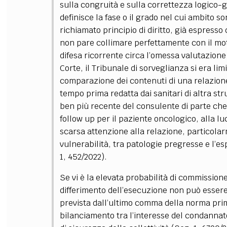
sulla congruità e sulla correttezza logico-
definisce la fase o il grado nel cui ambito son
richiamato principio di diritto, già espresso
non pare collimare perfettamente con il moti
difesa ricorrente circa l’omessa valutazione 
Corte, il Tribunale di sorveglianza si era li
comparazione dei contenuti di una relazione
tempo prima redatta dai sanitari di altra str
ben più recente del consulente di parte ch
follow up per il paziente oncologico, alla lu
scarsa attenzione alla relazione, particola
vulnerabilità, tra patologie pregresse e l’es
1, 452/2022).
Se vi è la elevata probabilità di commissione d
differimento dell’esecuzione non può esser
prevista dall’ultimo comma della norma prim
bilanciamento tra l’interesse del condanna