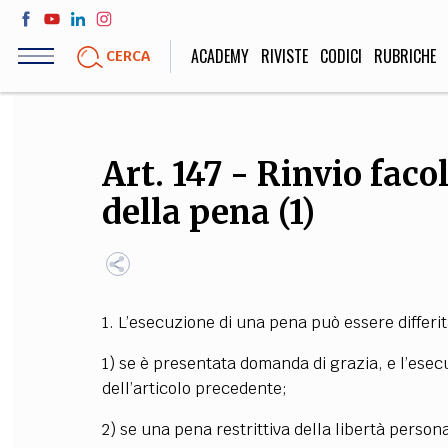
Salta
al
ACADEMY
RIVISTE
CODICI
RUBRICHE
CERCA
contenuto
principale
LIFE STYLE
SOCIETÀ
Art. 147 - Rinvio faco
Sport, Cucina, Viaggi,
Politica, Attua
della pena (1)
Moda
Educazione, Lavor
STORIA E FILO
1. L’esecuzione di una pena può essere differit
Scienze stori
1) se è presentata domanda di grazia, e l’esec
umanistiche, Re
dell’articolo precedente;
2) se una pena restrittiva della libertà person