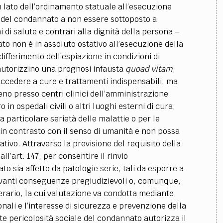
 lato dell’ordinamento statuale all’esecuzione
ro del condannato a non essere sottoposto a
i di salute e contrari alla dignità della persona
–
o non è in assoluto ostativo all’esecuzione della
ifferimento dell’espiazione in condizioni di
autorizzino una prognosi infausta
quoad vitam
,
 accedere a cure e trattamenti indispensabili, ma
eno presso centri clinici dell’amministrazione
 in ospedali civili o altri luoghi esterni di cura,
 particolare serietà delle malattie o per le
 in contrasto con il senso di umanità e non possa
cativo.
Attraverso la previsione del requisito della
all’art. 147, per consentire il rinvio
 sia affetto da patologie serie, tali da esporre a
ilevanti conseguenze pregiudizievoli o, comunque,
cerario, la cui valutazione va condotta mediante
li e l’interesse di sicurezza e prevenzione della
ante pericolosità sociale del condannato autorizza il