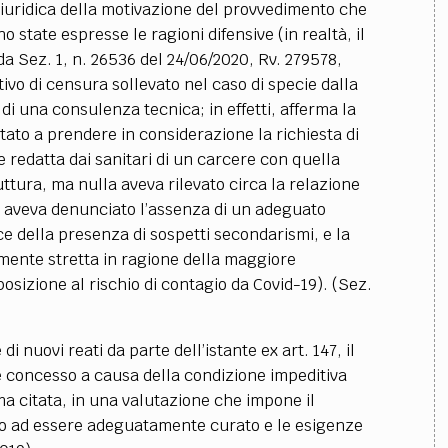
giuridica della motivazione del provvedimento che
o state espresse le ragioni difensive (in realtà, il
 da Sez. 1, n. 26536 del 24/06/2020, Rv. 279578,
vo di censura sollevato nel caso di specie dalla
di una consulenza tecnica; in effetti, afferma la
mitato a prendere in considerazione la richiesta di
 redatta dai sanitari di un carcere con quella
uttura, ma nulla aveva rilevato circa la relazione
e aveva denunciato l’assenza di un adeguato
ce della presenza di sospetti secondarismi, e la
rmente stretta in ragione della maggiore
posizione al rischio di contagio da Covid-19). (Sez.
i nuovi reati da parte dell’istante ex art. 147, il
e concesso a causa della condizione impeditiva
a citata, in una valutazione che impone il
to ad essere adeguatamente curato e le esigenze