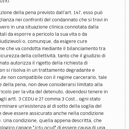
2019).
zione della pena previsto dall’art. 147, esso può
lianza nei confronti del condannato che si trovi in
vvero in una situazione clinica connotata dalla
tali da esporre a pericolo la sua vita o da
iudizievoli o, comunque, da esigere cure
ione che va condotta mediante il bilanciamento tra
icurezza della collettività, tanto che il giudizio di
to autorizza il rigetto della richiesta di
n si risolva in un trattamento degradante e
lute non compatibile con il regime carcerario, tale
ne della pena, non deve considerarsi limitato alla
colo per la vita del detenuto, dovendosi tenere in
 agli artt. 3 CEDU e 27 comma 3 Cost., ogni stato
minare un’esistenza al di sotto della soglia del
e deve essere assicurato anche nella condizione
7). Una condizione, quella appena descritta, che
ologico capace "
ictu oculi
" di essere causa di una