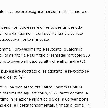
TEAM
AZIONE
COMITATO SCIENTIFICO
AUTORI
CURATORI
FOTOGRAFI
PARTNER
C
ale deve essere eseguita nei confronti di madre di
EXTRA
la pena non può essere differita per un periodo
CODICI
RUBRICHE
LIBRI
PROCEEDINGS
PUBBLICITÀ
CONTATTI
rrere dal giorno in cui la sentenza è divenuta
è successivamente rinnovata.
SOCIAL MEDIA
comma il provvedimento è revocato, qualora la
tà genitoriale sul figlio ai sensi dell’articolo 330
donato ovvero affidato ad altri che alla madre
(3)
.
 può essere adottato o, se adottato, è revocato se
 di delitti
(4)
.
13, ha dichiarato, tra l’altro, inammissibili le
n riferimento agli articoli 2, 3, 27, terzo comma, e
timo in relazione all’articolo 3 della Convenzione
mo e delle libertà fondamentali, firmata a Roma il 4