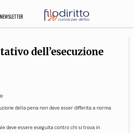
NEWSLETTER
ltativo dell’esecuzione
DIRITTO
lità,
o, Esteri
SOFIA
INNOVAZIONE
a:
che,
Scienze informatiche,
Arte,
uzione della pena non deve esser differita a norma
ligione
Architettura, Ingegneria
ale deve essere eseguita contro chi si trova in