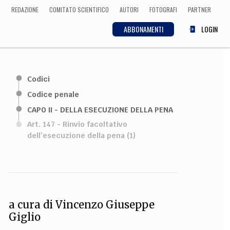
REDAZIONE
COMITATO SCIENTIFICO
AUTORI
FOTOGRAFI
PARTNER
ABBONAMENTI
LOGIN
SCIENZA
Codici
ECONOMIA
Matematica, Fisica,
Codice penale
Biologia, Cifrematica,
CAPO II - DELLA ESECUZIONE DELLA PENA
Medicina
Art. 147 - Rinvio facoltativo
dell’esecuzione della pena (1)
CULTURA
 Cinema, Musica,
Letteratura
a cura di
Vincenzo Giuseppe
Giglio