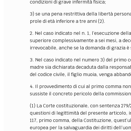
condizioni di grave infermità fisica;
FILODIRITTO
RED
3) se una pena restrittiva della libertà person
prole di età inferiore a tre anni
(2)
.
2. Nel caso indicato nel n. 1, l’esecuzione del
superiore complessivamente a sei mesi, a deco
irrevocabile, anche se la domanda di grazia 
3. Nel caso indicato nel numero 3) del primo 
madre sia dichiarata decaduta dalla responsabili
del codice civile, il figlio muoia, venga abban
4. Il provvedimento di cui al primo comma non
sussiste il concreto pericolo della commissione
(1) La Corte costituzionale, con sentenza 279/20
questioni di legittimità del presente articolo, i
117, primo comma, della Costituzione, quest’ul
europea per la salvaguardia dei diritti dell’uo