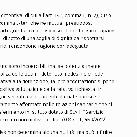
 detentiva, di cui all'art. 147, comma 1, n. 2), CP o
 comma 1-ter, che ne mutua i presupposti, il
 ad ogni stato morboso o scadimento fisico capace
di sotto di una soglia di dignità da rispettarsi
raria, rendendone ragione con adeguata
enuto sono incoercibili ma, se potenzialmente
n forza delle quali il detenuto medesimo chiede il
ativa alla detenzione, la loro accettazione si pone
itiva valutazione della relativa richiesta (in
no serbato dal ricorrente il quale non si è in
mente affermato nelle relazioni sanitarie che si
ferimento in Istituto dotato di S.A.I. “Servizio
orre un non motivato rifiuto) (Sez. 1, 453/2022).
va non determina alcuna nullità, ma può influire