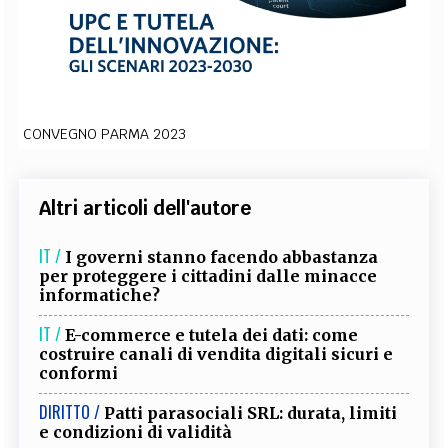
EXTRA
CODICI
RUBRICHE
LIBRI
PROCEEDINGS
PUBBLICITÀ
CONTATTI
SOCIAL MEDIA
CONVEGNO PARMA 2023
Altri articoli dell'autore
IT /
I governi stanno facendo abbastanza
per proteggere i cittadini dalle minacce
informatiche?
IT /
E-commerce e tutela dei dati: come
costruire canali di vendita digitali sicuri e
conformi
DIRITTO /
Patti parasociali SRL: durata, limiti
e condizioni di validità