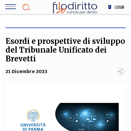
Salta
LOGIN
al
contenuto
DIRITTO
principale
ECONOMIA
SOCIETÀ
Esordi e prospettive di sviluppo
MEDICINA
del Tribunale Unificato dei
SCIENZA
Brevetti
STORIA E FILOSOFIA
21 Dicembre 2023
INNOVAZIONE
ALTRO
TEAM
FILODIRITTO
REDAZIONE
COMITATO SCIENTIFICO
AUTORI
CURATORI
FOTOGRAFI
PARTNER
COLLABORA CON NOI