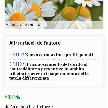
EXTRA
CODICI
RUBRICHE
LIBRI
PROCEEDINGS
PUBBLICITÀ
CONTATTI
MEDICINA GIURIDICA
SOCIAL MEDIA
Altri articoli dell'autore
DIRITTO /
Nuovo coronavirus: profili penali
DIRITTO /
Il riconoscimento del diritto al
contraddittorio preventivo in ambito
tributario, ovvero il superamento della
tutela differenziata
MEDICINA
di
Fernando Prattichizzo