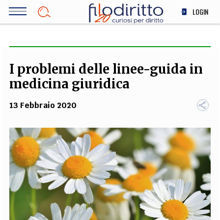
Salta
LOGIN
al
contenuto
DIRITTO
principale
ECONOMIA
SOCIETÀ
I problemi delle linee-guida in
MEDICINA
medicina giuridica
SCIENZA
13 Febbraio 2020
STORIA E FILOSOFIA
INNOVAZIONE
ALTRO
TEAM
FILODIRITTO
REDAZIONE
COMITATO SCIENTIFICO
AUTORI
CURATORI
FOTOGRAFI
PARTNER
COLLABORA CON NOI