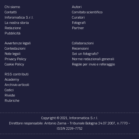
Chi siamo
Autori
Contatti
Comitato scientifico
Inforomatica S.r.l.
Curatori
La nostra storia
Fotografi
Redazione
Partner
Pubblicità
Avvertenze legali
Collaborazioni
Contestazioni
Recensioni
Note legali
Sei un fotografo?
Privacy Policy
Norme redazionali generali
Cookie Policy
Regole per invio e referaggio
RSS contributi
Academy
Archivio articoli
Codici
Riviste
Rubriche
Copyright © 2021, Inforomatica S.r.l.
Direttore responsabile: Antonio Zama - Tribunale Bologna 24.07.2007, n.7770 -
ISSN 2239-7752