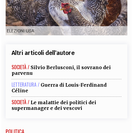
EXTRA
CODICI
RUBRICHE
LIBRI
PROCEEDINGS
PUBBLICITÀ
CONTATTI
ELEZIONI USA
SOCIAL MEDIA
Altri articoli dell'autore
SOCIETÀ /
Silvio Berlusconi, il sovrano dei
parvenu
LETTERATURA /
Guerra di Louis-Ferdinand
Céline
SOCIETÀ /
Le malattie dei politici dei
supermanager e dei vescovi
POLITICA