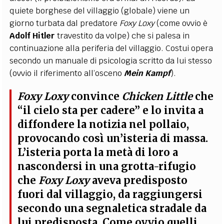
quiete borghese del villaggio (globale) viene un
giorno turbata dal predatore
Foxy Loxy
(come ovvio è
Adolf
Hitler
travestito da volpe) che si palesa in
continuazione alla periferia del villaggio. Costui opera
secondo un manuale di psicologia scritto da lui stesso
(ovvio il riferimento all’osceno
Mein Kampf
).
Foxy Loxy
convince
Chicken Little
che
“il cielo sta per cadere” e lo invita a
diffondere la notizia nel pollaio,
provocando così un’isteria di massa.
L’isteria porta la metà di loro a
nascondersi in una grotta-rifugio
che
Foxy Loxy
aveva predisposto
fuori dal villaggio, da raggiungersi
secondo una segnaletica stradale da
lui predisposta
. Come ovvio quelli