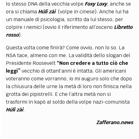
lo stesso DNA della vecchia volpe
Foxy
Loxy
,
anche se
ora si chiama
Húli zài
(volpe in cinese). Anche lui ha
un manuale di psicologia, scritto da lui stesso, per
colpire i nemici (ovvio il riferimento all’osceno
Libretto
rosso
).
Questa volta come finirà? Come ovvio, non lo so. La
NSA tace, almeno con me. La validità dello slogan del
Presidente Roosevelt
“Non credere a tutto ciò che
leggi”
vecchio
di
ottant’anni è intatta. Gli americani
voteranno come vorranno, io mi auguro solo che dopo
la chiusura delle urne la metà di loro non finisca nella
grotta dei pipistrelli. E che l’altra metà non si
trasformi in kapò al soldo della volpe nazi-comunista
Húli
zài
.
Zafferano.news