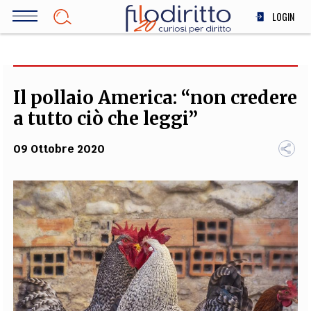
Salta
LOGIN
al
contenuto
DIRITTO
principale
ECONOMIA
SOCIETÀ
Il pollaio America: “non credere
MEDICINA
a tutto ciò che leggi”
SCIENZA
09 Ottobre 2020
STORIA E FILOSOFIA
INNOVAZIONE
ALTRO
TEAM
FILODIRITTO
REDAZIONE
COMITATO SCIENTIFICO
AUTORI
CURATORI
FOTOGRAFI
PARTNER
COLLABORA CON NOI