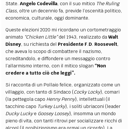
State.
Angelo
Codevilla
, con il suo mitico
The Ruling
Class,
oltre un decennio fa, previde l’oscenità politico,
economica, culturale, oggi dominante.
Queste elezioni 2020 mi ricordano un cortometraggio
animato
“Chicken Little”
del
1943, realizzato da
Walt
Disney
, su richiesta del
Presidente
F
.
D
.
Roosevelt
,
che aveva lo scopo di combattere il nazismo,
screditandolo, e diffondere un messaggio contro
l’allarmismo interno, con il mitico slogan
“Non
credere a tutto ciò che leggi”.
Si racconta di un Pollaio felice, organizzato come un
villaggio, con tanto di Sindaco (
Cocky Locky
), comari
(la pettegola capo
Henny
Penny
), intellettuali (il
tacchino capo
Turkey Lurky
), i soliti ubriaconi (leader
Ducky Lucky
e
Goosey Loosey
), insomma un mondo
pieno di vita, con tanti ritrovi per socializzare ricchi di
alcool (il proibizionismo era ormai un ricordo). La