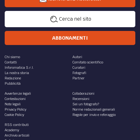
Cerca nel sito
ABBONAMENTI
Chi siamo
Autori
Contatti
Comitato scientifico
Inforomatica S.r.l.
Curatori
La nostra storia
Fotografi
Redazione
Partner
Pubblicità
Avvertenze legali
Collaborazioni
Contestazioni
Recensioni
Note legali
Sei un fotografo?
Privacy Policy
Norme redazionali generali
Cookie Policy
Regole per invio e referaggio
RSS contributi
Academy
Archivio articoli