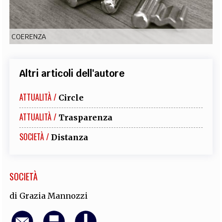
EXTRA
CODICI
RUBRICHE
LIBRI
PROCEEDINGS
PUBBLICITÀ
CONTATTI
COERENZA
SOCIAL MEDIA
Altri articoli dell'autore
ATTUALITÀ /
Circle
ATTUALITÀ /
Trasparenza
SOCIETÀ /
Distanza
SOCIETÀ
di
Grazia Mannozzi