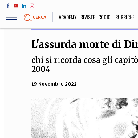
Salta
al
ACADEMY
RIVISTE
CODICI
RUBRICHE
CERCA
contenuto
principale
L'assurda morte di D
LIFE STYLE
SOCIETÀ
chi si ricorda cosa gli capi
Sport, Cucina, Viaggi,
Politica, Attua
Moda
Educazione, Lavor
2004
19 Novembre 2022
STORIA E FILO
Scienze stori
umanistiche, Re