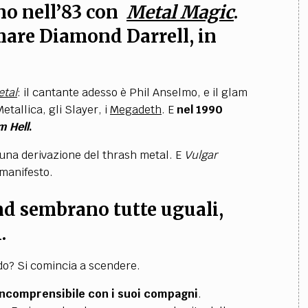
no nell’83 con
Metal Magic
.
amare Diamond Darrell, in
etal
: il cantante adesso è Phil Anselmo, e il glam
etallica, gli Slayer, i
Megadeth
. E
nel 1990
m Hell
.
 una derivazione del thrash metal. E
Vulgar
l manifesto.
band sembrano tutte uguali,
.
do? Si comincia a scendere.
incomprensibile con i suoi compagni
.