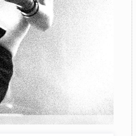
TEAM
AZIONE
COMITATO SCIENTIFICO
AUTORI
CURATORI
FOTOGRAFI
PARTNER
C
EXTRA
CODICI
RUBRICHE
LIBRI
PROCEEDINGS
PUBBLICITÀ
CONTATTI
SOCIAL MEDIA