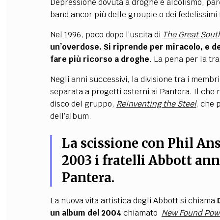
Depressione dovuta a droghe e alcolismo, pare
band ancor più delle groupie o dei fedelissimi 
Nel 1996, poco dopo l’uscita di
The Great South
un’overdose. Si riprende per miracolo, e d
fare più ricorso a droghe
. La pena per la tr
Negli anni successivi, la divisione tra i memb
separata a progetti esterni ai Pantera. Il che 
disco del gruppo,
Reinventing the Steel
, che p
dell’album.
La scissione con Phil Ans
2003 i fratelli Abbott an
Pantera.
La nuova vita artistica degli Abbott si chiama
un album del 2004
chiamato
New Found Pow