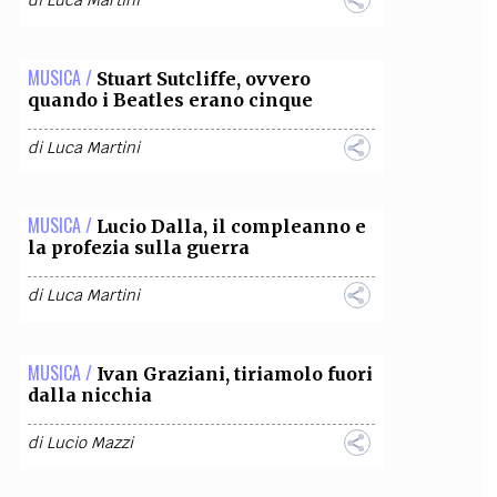
di
Luca Martini
OLLABORA CON NOI
MUSICA /
Stuart Sutcliffe, ovvero
quando i Beatles erano cinque
di
Luca Martini
MUSICA /
Lucio Dalla, il compleanno e
la profezia sulla guerra
di
Luca Martini
MUSICA /
Ivan Graziani, tiriamolo fuori
dalla nicchia
di
Lucio Mazzi