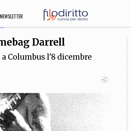
NEWSLETTER
imebag Darrell
DIRITTO
tò a Columbus l'8 dicembre
lità,
o, Esteri
SOFIA
INNOVAZIONE
che,
Scienze informatiche,
Arte,
ligione
Architettura, Ingegneria