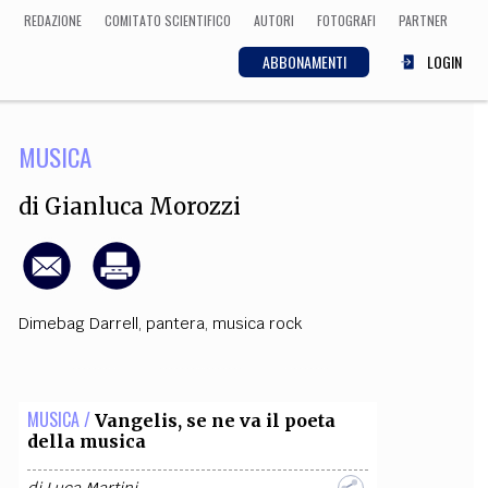
REDAZIONE
COMITATO SCIENTIFICO
AUTORI
FOTOGRAFI
PARTNER
ABBONAMENTI
LOGIN
MUSICA
SCIENZA
ECONOMIA
Matematica, Fisica,
di
Gianluca Morozzi
Biologia, Cifrematica,
Medicina
Dimebag Darrell
,
pantera
,
musica rock
CULTURA
 Cinema, Musica,
Letteratura
MUSICA /
Vangelis, se ne va il poeta
della musica