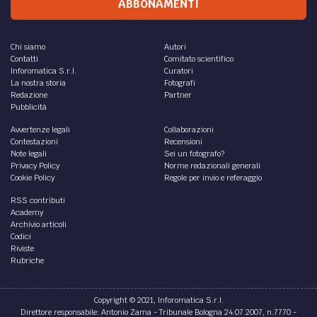
ABBONAMENTI
Chi siamo
Autori
Contatti
Comitato scientifico
Inforomatica S.r.l.
Curatori
La nostra storia
Fotografi
Redazione
Partner
Pubblicità
Avvertenze legali
Collaborazioni
Contestazioni
Recensioni
Note legali
Sei un fotografo?
Privacy Policy
Norme redazionali generali
Cookie Policy
Regole per invio e referaggio
RSS contributi
Academy
Archivio articoli
Codici
Riviste
Rubriche
Copyright © 2021, Inforomatica S.r.l.
Direttore responsabile: Antonio Zama - Tribunale Bologna 24.07.2007, n.7770 -