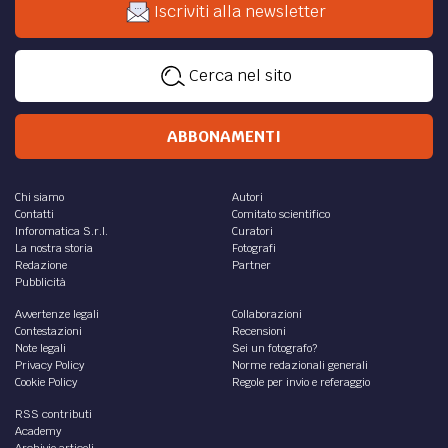
Iscriviti alla newsletter
Cerca nel sito
ABBONAMENTI
Chi siamo
Autori
Contatti
Comitato scientifico
Inforomatica S.r.l.
Curatori
La nostra storia
Fotografi
Redazione
Partner
Pubblicità
Avvertenze legali
Collaborazioni
Contestazioni
Recensioni
Note legali
Sei un fotografo?
Privacy Policy
Norme redazionali generali
Cookie Policy
Regole per invio e referaggio
RSS contributi
Academy
Archivio articoli