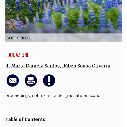
EXTRA
CODICI
RUBRICHE
LIBRI
PROCEEDINGS
PUBBLICITÀ
CONTATTI
SOCIAL MEDIA
SOFT SKILLS
EDUCAZIONE
di
Marta Daniela Santos
,
Rúben Sousa Oliveira
proceedings
,
soft skills
,
Undergraduate education
Table of Contents: