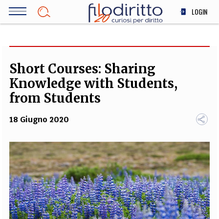
Salta
LOGIN
al
contenuto
DIRITTO
principale
ECONOMIA
SOCIETÀ
Short Courses: Sharing
MEDICINA
Knowledge with Students,
SCIENZA
from Students
STORIA E FILOSOFIA
18 Giugno 2020
INNOVAZIONE
ALTRO
TEAM
FILODIRITTO
REDAZIONE
COMITATO SCIENTIFICO
AUTORI
CURATORI
FOTOGRAFI
PARTNER
COLLABORA CON NOI