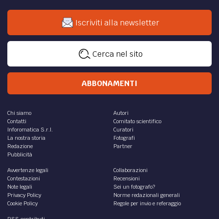
Iscriviti alla newsletter
Cerca nel sito
ABBONAMENTI
Chi siamo
Autori
Contatti
Comitato scientifico
Inforomatica S.r.l.
Curatori
La nostra storia
Fotografi
Redazione
Partner
Pubblicità
Avvertenze legali
Collaborazioni
Contestazioni
Recensioni
Note legali
Sei un fotografo?
Privacy Policy
Norme redazionali generali
Cookie Policy
Regole per invio e referaggio