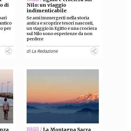
o di
Nilo: un viaggio
indimenticabile
pari
Se ami immergerti nella storia
antico
antica e scoprire tesori nascosti,
to per
un viaggio in Egitto e una crociera
sul Nilo sono esperienze da non
perdere
di
La Redazione
VIAGGI /
anza
La Montagna Sacra