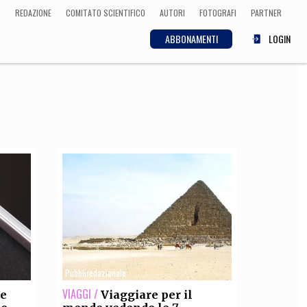
REDAZIONE
COMITATO SCIENTIFICO
AUTORI
FOTOGRAFI
PARTNER
ABBONAMENTI
LOGIN
SCIENZA
ECONOMIA
Matematica, Fisica,
Biologia, Cifrematica,
Medicina
CULTURA
 Cinema, Musica,
Letteratura
Pubbliredazionale
VIAGGI /
re
Viaggiare per il