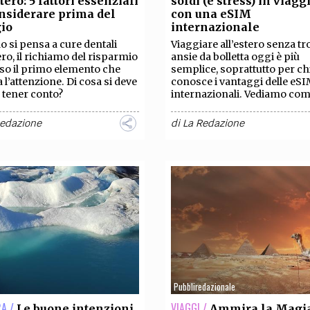
stero: 5 fattori essenziali
soldi (e stress) in viagg
TEAM
nsiderare prima del
con una eSIM
AZIONE
COMITATO SCIENTIFICO
AUTORI
CURATORI
FOTOGRAFI
PARTNER
C
gio
internazionale
 si pensa a cure dentali
Viaggiare all’estero senza t
tero, il richiamo del risparmio
ansie da bolletta oggi è più
EXTRA
so il primo elemento che
semplice, soprattutto per ch
a l’attenzione. Di cosa si deve
conosce i vantaggi delle eS
CODICI
RUBRICHE
LIBRI
PROCEEDINGS
PUBBLICITÀ
CONTATTI
 tener conto?
internazionali. Vediamo co
Redazione
di
La Redazione
SOCIAL MEDIA
Pubbliredazionale
A /
VIAGGI /
Le buone intenzioni
Ammira la Magi