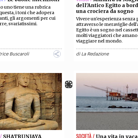
dell'Antico Egitto a bord
 uno tiene una rubrica
una crociera da sogno
uesta, i toni che adopera
anti, gli argomenti per cui
Vivere un'esperienza senza 
rre, svariatissimi.
attraverso le meraviglie dell'
Egitto è un sogno nel casset
molti viaggiatori che amano
viaggiare nel mondo.
rice Buscaroli
di
La Redazione
/
SOCIETÀ /
SHATRUNJAYA
Una vita in vac