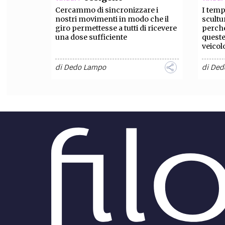
Cercammo di sincronizzare i
I temp
nostri movimenti in modo che il
scultu
giro permettesse a tutti di ricevere
perché
una dose sufficiente
queste
veicol
di
Dedo Lampo
di
Ded
Pubbliredazionale
LIFE STYLE /
CULTUR
Ambiente: vacanze
sostenibili per il futuro del
Cina 
pianeta
Gli st
perlop
Sempre più persone, anche in
student
Italia e in Europa, sentono ormai
fortemente la responsabilità di
tutelare l'ambiente scegliendo di
spostarsi in modo sostenibile
di
La Redazione
di
Ded