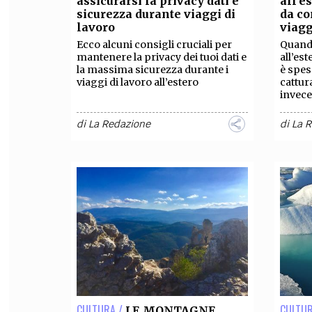
assicurarsi la privacy dati e
all’e
sicurezza durante viaggi di
da co
FILODIRITTO
RED
lavoro
viag
Ecco alcuni consigli cruciali per
Quando
mantenere la privacy dei tuoi dati e
all’es
la massima sicurezza durante i
è spes
viaggi di lavoro all’estero
cattur
invece
di
La Redazione
di
La 
CULTURA /
CULTUR
LE MONTAGNE