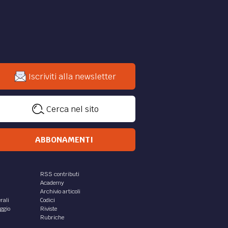
ATTUALITÀ /
n, il
Covid 19 e feste di
Natale. Cosa potremo fare?
Covid 19: cosa potremo fare
durante le feste di Natale? Quali
u
sono le regole per poter salvare le
tore e
festività? Come si potrà viaggiare?
e di
Una guida ai divieti
, tra
di
Francesca Manca
CULTURA /
di
La rassegna di
cultura per l'estate!
Consigli di lettura da portare in
viaggio!
 agli
o
di
La Redazione