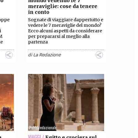
io
mondo vedendo le 7
meraviglie: cose da tenere
OLLABORA CON NOI
in conto
roppe
Sognate di viaggiare dappertutto e
vedere le 7 meraviglie del mondo?
i
Ecco alcuni aspetti da considerare
IM
per prepararsi al meglio alla
me
partenza
di
La Redazione
Pubbliredazionale
VIAGGI /
a
Egitto e crociera sul