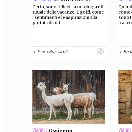
Certo, sono ridicoli la mitologia e il
Quando
rituale delle vacanze. E goffi, come
come q
i sentimenti e le aspirazioni alla
sono t
portata di tutti
trasco
di
Piero Buscaroli
di
Beat
VIAGGI /
VIAGGI 
Ossigeno