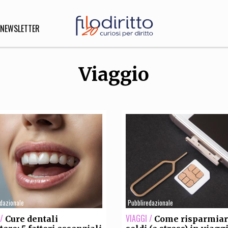
NEWSLETTER
Viaggio
DIRITTO
lità,
o, Esteri
SOFIA
INNOVAZIONE
che,
Scienze informatiche,
Arte,
ligione
Architettura, Ingegneria
edazionale
Pubbliredazionale
/
VIAGGI /
Cure dentali
Come risparmia