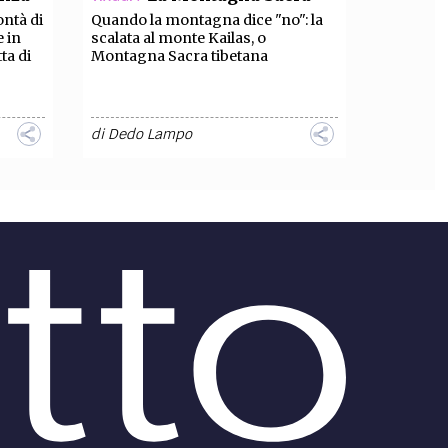
ontà di
Quando la montagna dice "no": la
e in
scalata al monte Kailas, o
ta di
Montagna Sacra tibetana
di
Dedo Lampo
ATTUALITÀ /
la
Viaggiare con il
Covid: dove si può andare?
to
Viaggiare con il Covid: tutte le
i
novità su quali Paesi riaprono le
.
frontiere e toglieranno le
restrizioni anti Covid.
di
Martina Giampietri