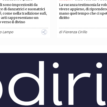
li sono impreziositi da
La vacanza testimonia la vol
re di danzatrici e suonatrici
vivere appieno, di riprender
, come nella tradizione sufi,
mano quel tempo che ci spet
 arti rappresentano un
diritto
o verso il divino
o Lampo
di
Fiorenza Cirillo
A /
CULTURA /
C’era una volta la
C’era una volta 
(3)
Cina (2)
ranieri erano pochissimi e
Il riscaldamento era effettua
iù personale di ambasciata,
mediante mattonelle tonde d
i e rari giornalisti.
polvere di carbone pressato
o Lampo
di
Dedo Lampo