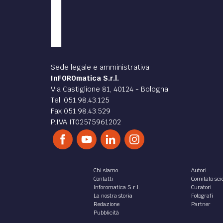
CULTURA /
CULTUR
C’era una volta la
Cina
Tebe
Il Paese era povero, ma dignitoso e
Ci sc
per difendere dignità ed
viso e
indipendenza si cercava di
preval
risparmiare su tutto e di evitare
sprechi.
di
Dedo Lampo
di
Ded
CULTURA /
DIRITT
Ricordi cinesi
OK, 
Erano anni di poco successivi alla
Rivoluzione Culturale, che di
Ita, l
culturale aveva avuto solo il nome.
di Alit
marchi
ha ann
utilizz
di
Dedo Lampo
di
Ibl 