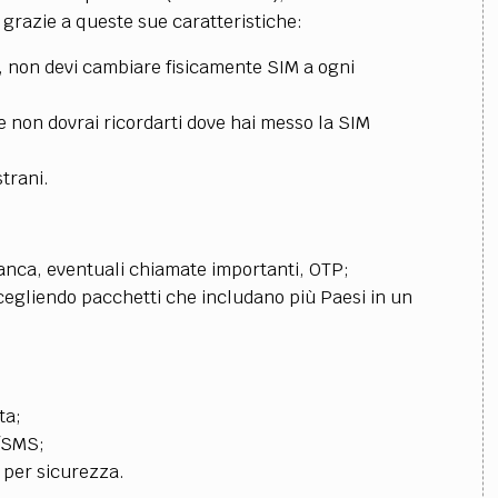
a grazie a queste sue caratteristiche:
p, non devi cambiare fisicamente SIM a ogni
e non dovrai ricordarti dove hai messo la SIM
trani.
banca, eventuali chiamate importanti, OTP;
cegliendo pacchetti che includano più Paesi in un
ta;
e/SMS;
a per sicurezza.