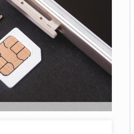
TEAM
AZIONE
COMITATO SCIENTIFICO
AUTORI
CURATORI
FOTOGRAFI
PARTNER
C
EXTRA
CODICI
RUBRICHE
LIBRI
PROCEEDINGS
PUBBLICITÀ
CONTATTI
SOCIAL MEDIA