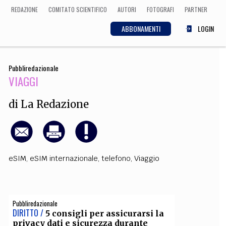
REDAZIONE
COMITATO SCIENTIFICO
AUTORI
FOTOGRAFI
PARTNER
ABBONAMENTI
LOGIN
Pubbliredazionale
SCIENZA
VIAGGI
ECONOMIA
Matematica, Fisica,
Biologia, Cifrematica,
di
La Redazione
Medicina
CULTURA
eSIM
,
eSIM internazionale
,
telefono
,
Viaggio
 Cinema, Musica,
Letteratura
Pubbliredazionale
DIRITTO /
5 consigli per assicurarsi la
privacy dati e sicurezza durante