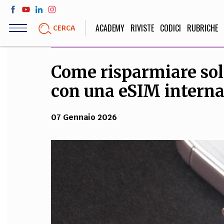
Salta
al
ACADEMY
RIVISTE
CODICI
RUBRICHE
CERCA
contenuto
principale
Come risparmiare sold
LIFE STYLE
SOCIETÀ
con una eSIM interna
Sport, Cucina, Viaggi,
Politica, Attua
Moda
Educazione, Lavor
07 Gennaio 2026
STORIA E FILO
Scienze stori
umanistiche, Re