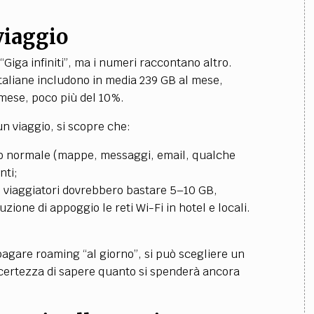
viaggio
“Giga infiniti”, ma i numeri raccontano altro.
italiane includono in media 239 GB al mese,
mese, poco più del 10%.
un viaggio, si scopre che:
 uso normale (mappe, messaggi, email, qualche
nti;
i viaggiatori dovrebbero bastare 5–10 GB,
ione di appoggio le reti Wi-Fi in hotel e locali.
 pagare r
oaming “al giorno”, si può scegliere un
a certezza di sapere quanto si spenderà ancora