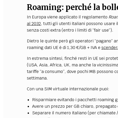
Roaming: perché la bolle
In Europa viene applicato il regolamento
Roam
al 2032
, tutti gli utenti italiani possono usar
senza costi extra (entro i limiti di “fair use”).
Dietro le quinte però gli operatori “pagano” anco
roaming dati UE è di 1,30 €/GB + IVA e
scender
In estrema sintesi, finché resti in UE sei protet
(USA, Asia, Africa, UK, ma anche la vicinissim
tariffe “a consumo”, dove pochi MB possono c
settimana.
Con una SIM virtuale internazionale puoi:
Risparmiare evitando i pacchetti roaming gi
Avere un prezzo per GB chiaro, prepagato 
Separare il numero italiano (per chiamate /