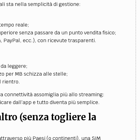
li sta nella se
mplicità di gestione:
 tempo reale;
uperiore senza passare da un punto vendita fisico;
, PayPal, ecc.), con ricevute trasparenti.
i da leggere;
zo per MB schizza alle stelle;
 rientro.
a connettività assomiglia più allo streaming:
icare dall’app e tutto diventa più semplice.
ltro (senza togliere la
traverso più Paesi (o continenti), una SIM