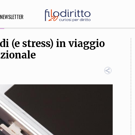
NEWSLETTER
i (e stress) in viaggio
DIRITTO
zionale
lità,
o, Esteri
SOFIA
INNOVAZIONE
che,
Scienze informatiche,
Arte,
ligione
Architettura, Ingegneria