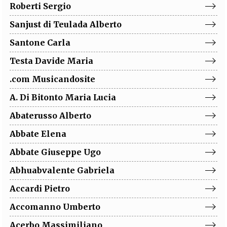
Roberti
Sergio
Sanjust di Teulada
Alberto
Santone
Carla
Testa
Davide Maria
.com
Musicandosite
A. Di Bitonto
Maria Lucia
Abaterusso
Alberto
Abbate
Elena
Abbate
Giuseppe Ugo
Abhuabvalente
Gabriela
Accardi
Pietro
Accomanno
Umberto
Acerbo
Massimiliano