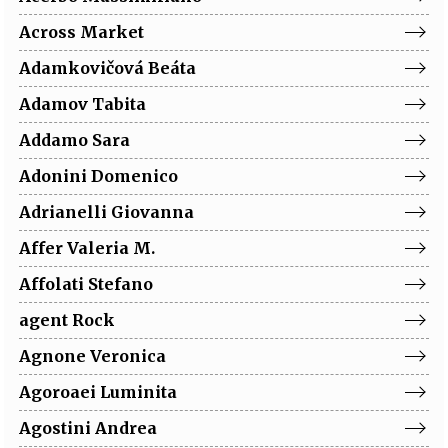
Across
Market
Adamkovičová
Beáta
Adamov
Tabita
Addamo
Sara
Adonini
Domenico
Adrianelli
Giovanna
Affer
Valeria M.
Affolati
Stefano
agent
Rock
Agnone
Veronica
Agoroaei
Luminita
Agostini
Andrea