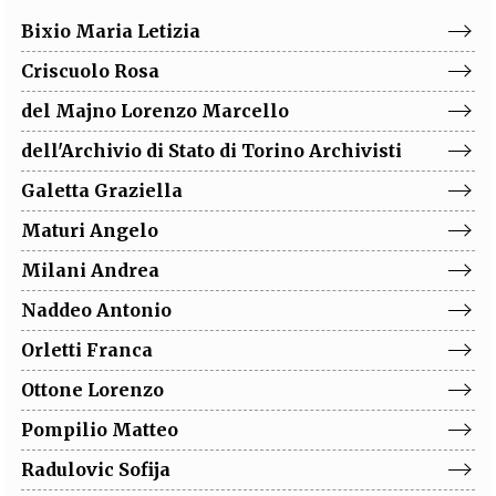
EXTRA
Bixio
Maria Letizia
CODICI
RUBRICHE
LIBRI
PROCEEDINGS
PUBBLICITÀ
CONTATTI
Criscuolo
Rosa
del Majno
Lorenzo Marcello
SOCIAL MEDIA
dell'Archivio di Stato di Torino
Archivisti
Galetta
Graziella
Maturi
Angelo
Milani
Andrea
Naddeo
Antonio
Orletti
Franca
Ottone
Lorenzo
Pompilio
Matteo
Radulovic
Sofija