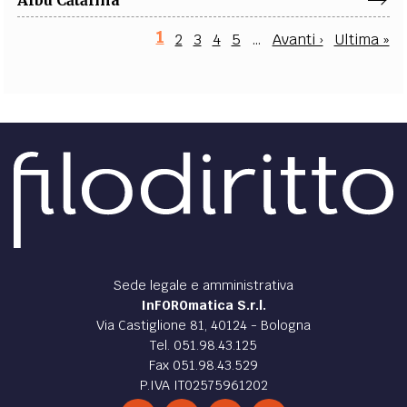
Pagina
1
Paginazione
Page
Page
Page
Page
Pagina
Ultima
2
3
4
5
…
Avanti ›
Ultima »
attuale
successiva
pagina
Sede legale e amministrativa
InFOROmatica S.r.l.
Via Castiglione 81, 40124 - Bologna
Tel. 051.98.43.125
Fax 051.98.43.529
P.IVA IT02575961202