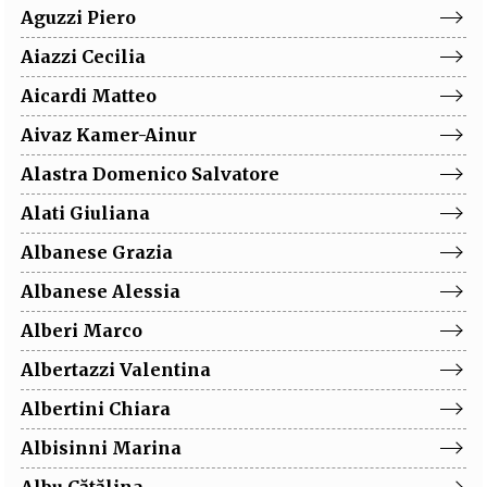
Aguzzi
Piero
Aiazzi
Cecilia
Aicardi
Matteo
Aivaz
Kamer-Ainur
Alastra
Domenico Salvatore
Alati
Giuliana
Albanese
Grazia
Albanese
Alessia
Alberi
Marco
Albertazzi
Valentina
Albertini
Chiara
Albisinni
Marina
Albu
Cătălina