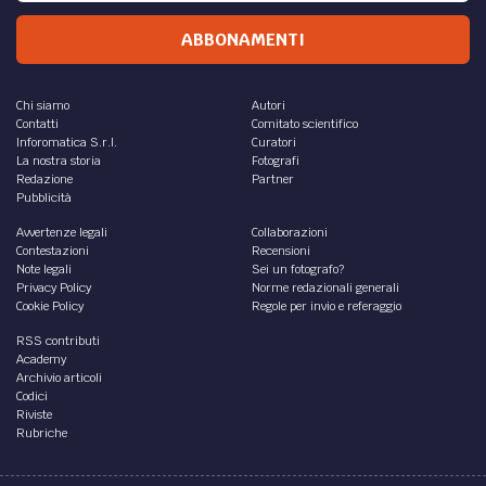
ABBONAMENTI
Chi siamo
Autori
Contatti
Comitato scientifico
Inforomatica S.r.l.
Curatori
La nostra storia
Fotografi
Redazione
Partner
Pubblicità
Avvertenze legali
Collaborazioni
Contestazioni
Recensioni
Note legali
Sei un fotografo?
Privacy Policy
Norme redazionali generali
Cookie Policy
Regole per invio e referaggio
RSS contributi
Academy
Archivio articoli
Codici
Riviste
Rubriche