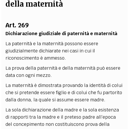
della maternità
EXTRA
CODICI
RUBRICHE
LIBRI
PROCEEDINGS
PUBBLICITÀ
CONTATTI
Art. 269
SOCIAL MEDIA
Dichiarazione giudiziale di paternità e maternità
La paternità e la maternità possono essere
giudizialmente dichiarate nei casi in cui il
riconoscimento è ammesso.
La prova della paternità e della maternità può essere
data con ogni mezzo.
La maternità è dimostrata provando la identità di colui
che si pretende essere figlio e di colui che fu partorito
dalla donna, la quale si assume essere madre.
La sola dichiarazione della madre e la sola esistenza
di rapporti tra la madre e il preteso padre all’epoca
del concepimento non costituiscono prova della