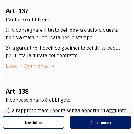
Art. 137
L’autore è obbligato:
1) a consegnare il testo dell’opera qualora questa
non sia stata pubblicata per le stampe;
2) a garantire il pacifico godimento dei diritti ceduti
per tutta la durata del contratto.
Leggi Il Commento ->
Art. 138
Il concessionario è obbligato:
1) a rappresentare l’opera senza apportarvi aggiunte,
tagli o variazioni non consentite dall’autore, e previo
Newsletter
Abbonamenti
annuncio al pubblico, nelle forme d’uso, del titolo
dell’opera, del nome dell’autore e del nome