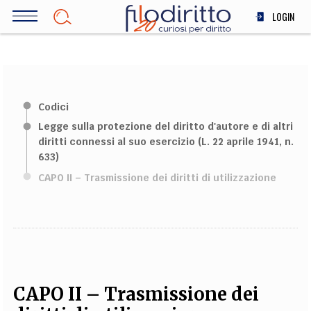
Salta
LOGIN
al
contenuto
DIRITTO
principale
ECONOMIA
SOCIETÀ
Codici
MEDICINA
Legge sulla protezione del diritto d'autore e di altri
SCIENZA
diritti connessi al suo esercizio (L. 22 aprile 1941, n.
STORIA E FILOSOFIA
633)
INNOVAZIONE
CAPO II – Trasmissione dei diritti di utilizzazione
ALTRO
TEAM
FILODIRITTO
REDAZIONE
COMITATO SCIENTIFICO
AUTORI
CURATORI
FOTOGRAFI
PARTNER
COLLABORA CON NOI
CAPO II – Trasmissione dei