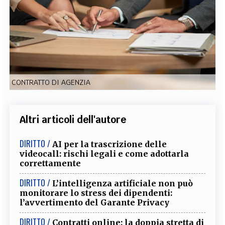
EXTRA
CODICI
RUBRICHE
LIBRI
PROCEEDINGS
PUBBLICITÀ
CONTATTI
SOCIAL MEDIA
CONTRATTO DI AGENZIA
Altri articoli dell'autore
DIRITTO /
AI per la trascrizione delle
videocall: rischi legali e come adottarla
correttamente
DIRITTO /
L’intelligenza artificiale non può
monitorare lo stress dei dipendenti:
l’avvertimento del Garante Privacy
DIRITTO /
Contratti online: la doppia stretta di