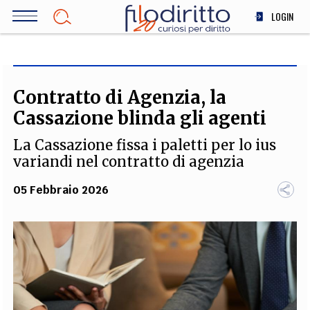
Salta
LOGIN
al
contenuto
DIRITTO
principale
ECONOMIA
SOCIETÀ
Contratto di Agenzia, la
MEDICINA
Cassazione blinda gli agenti
SCIENZA
La Cassazione fissa i paletti per lo ius
STORIA E FILOSOFIA
variandi nel contratto di agenzia
INNOVAZIONE
05 Febbraio 2026
ALTRO
TEAM
FILODIRITTO
REDAZIONE
COMITATO SCIENTIFICO
AUTORI
CURATORI
FOTOGRAFI
PARTNER
COLLABORA CON NOI