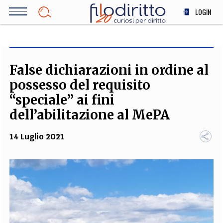
Salta
LOGIN
al
contenuto
DIRITTO
principale
ECONOMIA
SOCIETÀ
False dichiarazioni in ordine al
MEDICINA
possesso del requisito
SCIENZA
“speciale” ai fini
STORIA E FILOSOFIA
dell’abilitazione al MePA
INNOVAZIONE
14 Luglio 2021
ALTRO
TEAM
FILODIRITTO
REDAZIONE
COMITATO SCIENTIFICO
AUTORI
CURATORI
FOTOGRAFI
PARTNER
COLLABORA CON NOI