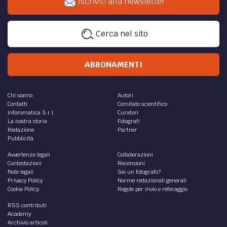
Iscriviti alla newsletter
Cerca nel sito
ABBONAMENTI
Chi siamo
Autori
Contatti
Comitato scientifico
Inforomatica S.r.l.
Curatori
La nostra storia
Fotografi
Redazione
Partner
Pubblicità
Avvertenze legali
Collaborazioni
Contestazioni
Recensioni
Note legali
Sei un fotografo?
Privacy Policy
Norme redazionali generali
Cookie Policy
Regole per invio e referaggio
RSS contributi
Academy
Archivio articoli