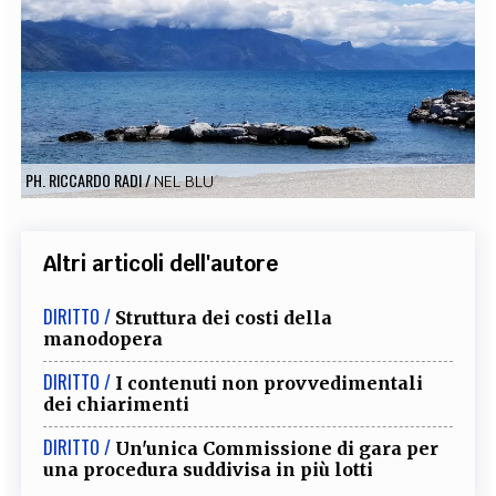
EXTRA
CODICI
RUBRICHE
LIBRI
PROCEEDINGS
PUBBLICITÀ
CONTATTI
SOCIAL MEDIA
PH. RICCARDO RADI
/
NEL BLU
Altri articoli dell'autore
DIRITTO /
Struttura dei costi della
manodopera
DIRITTO /
I contenuti non provvedimentali
dei chiarimenti
DIRITTO /
Un'unica Commissione di gara per
una procedura suddivisa in più lotti