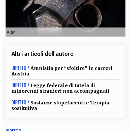
EXTRA
CODICI
RUBRICHE
LIBRI
PROCEEDINGS
PUBBLICITÀ
CONTATTI
ARMI
SOCIAL MEDIA
Altri articoli dell'autore
DIRITTO /
Amnistia per “sfoltire” le carceri
Austria
DIRITTO /
Legge federale di tutela di
minorenni stranieri non accompagnati
DIRITTO /
Sostanze stupefacenti e Terapia
sostitutiva