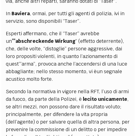
via, anche altri reparti, saranno dotati di “Taser”.
In
Baviera
, ormai, per tutti gli agenti di polizia, ivi in
servizio, sono disponibili “Taser”.
Esperti affermano, che il “Taser” avrebbe
un
’”abschreckende
Wirkung
” (effetto deterrente),
che, delle volte, “distoglie” persone aggressive, dai
loro propositi violenti, in quanto l’azionamento di
quest’”arma”, provoca anche l’accendersi di una luce
abbagliante; nello stesso momento, vi èun segnale
acustico molto forte.
Secondo la normativa in vigore nella RFT, l’uso di armi
da fuoco, da parte della Polizei, è
lecito unicamente
,
se altri mezzi, non possono dare il risultato voluto;
principalmente, per difendere la vita propria
(dell’agente) o per salvare quella di altra persona, per
prevenire la commissione di un delitto o per impedire