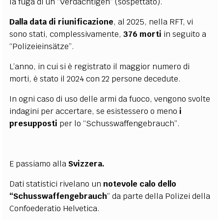
la fuga di un “Verdächtigen” (sospettato).
Dalla data di riunificazione
, al 2025, nella RFT, vi
sono stati, complessivamente,
376 morti
in seguito a
“Polizeieinsätze”.
L’anno, in cui si è registrato il maggior numero di
morti, è stato il 2024 con 22 persone decedute.
In ogni caso di uso delle armi da fuoco, vengono svolte
indagini per accertare, se esistessero o meno
i
presupposti
per lo “Schusswaffengebrauch”.
E passiamo alla
Svizzera.
Dati statistici rivelano un
notevole calo
dello
“Schusswaffengebrauch
” da parte della Polizei della
Confoederatio Helvetica.