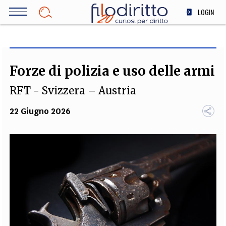
Salta
LOGIN
al
contenuto
DIRITTO
principale
ECONOMIA
SOCIETÀ
Forze di polizia e uso delle armi
MEDICINA
RFT - Svizzera – Austria
SCIENZA
STORIA E FILOSOFIA
22 Giugno 2026
INNOVAZIONE
ALTRO
TEAM
FILODIRITTO
REDAZIONE
COMITATO SCIENTIFICO
AUTORI
CURATORI
FOTOGRAFI
PARTNER
COLLABORA CON NOI