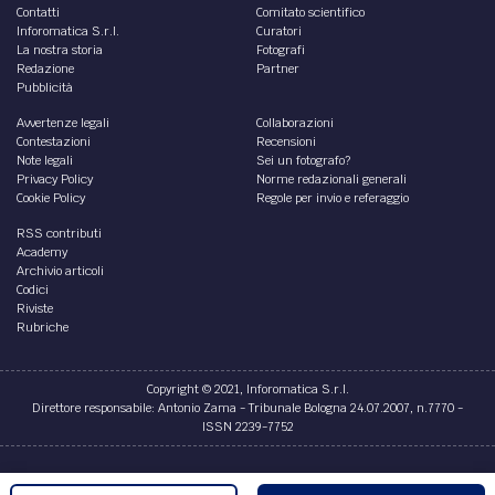
Contatti
Comitato scientifico
Inforomatica S.r.l.
Curatori
La nostra storia
Fotografi
Redazione
Partner
Pubblicità
Avvertenze legali
Collaborazioni
Contestazioni
Recensioni
Note legali
Sei un fotografo?
Privacy Policy
Norme redazionali generali
Cookie Policy
Regole per invio e referaggio
RSS contributi
Academy
Archivio articoli
Codici
Riviste
Rubriche
Copyright © 2021, Inforomatica S.r.l.
Direttore responsabile: Antonio Zama - Tribunale Bologna 24.07.2007, n.7770 -
ISSN 2239-7752
Credits