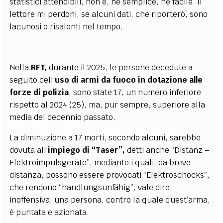
statistici attendibili, non è, nè semplice, nè facile. Il
lettore mi perdoni, se alcuni dati, che riporterò, sono
lacunosi o risalenti nel tempo.
Nella
RFT,
durante il 2025, le persone decedute a
seguito dell’
uso di armi da
fuoco in dotazione alle
forze di polizia
, sono state 17, un numero inferiore
rispetto al 2024 (25), ma, pur sempre, superiore alla
media del decennio passato.
La diminuzione a 17 morti, secondo alcuni, sarebbe
dovuta all’
impiego di
“Taser”,
detti anche “Distanz –
Elektroimpulsgeräte”, mediante i quali, da breve
distanza, possono essere provocati “Elektroschocks”,
che rendono “handlungsunfähig”, vale dire,
inoffensiva, una persona, contro la quale quest’arma,
è puntata e azionata.