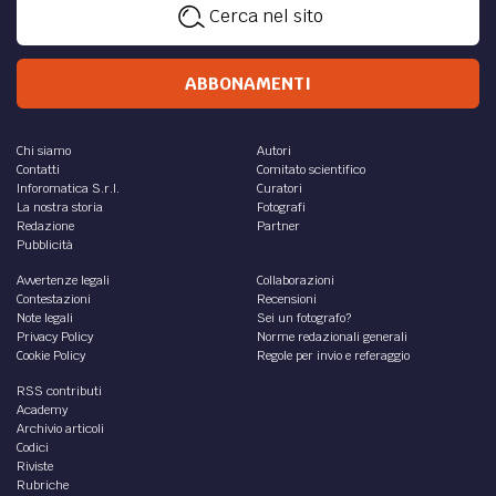
Cerca nel sito
ABBONAMENTI
Chi siamo
Autori
Contatti
Comitato scientifico
Inforomatica S.r.l.
Curatori
La nostra storia
Fotografi
Redazione
Partner
Pubblicità
Avvertenze legali
Collaborazioni
Contestazioni
Recensioni
Note legali
Sei un fotografo?
Privacy Policy
Norme redazionali generali
Cookie Policy
Regole per invio e referaggio
RSS contributi
Academy
Archivio articoli
Codici
Riviste
Rubriche