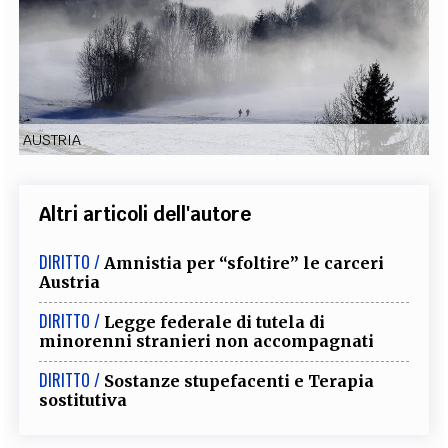
EXTRA
CODICI
RUBRICHE
LIBRI
PROCEEDINGS
PUBBLICITÀ
CONTATTI
SOCIAL MEDIA
AUSTRIA
Altri articoli dell'autore
DIRITTO /
Amnistia per “sfoltire” le carceri
Austria
DIRITTO /
Legge federale di tutela di
minorenni stranieri non accompagnati
DIRITTO /
Sostanze stupefacenti e Terapia
sostitutiva