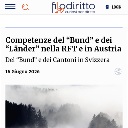
Salta
LOGIN
al
contenuto
DIRITTO
principale
ECONOMIA
SOCIETÀ
Competenze del “Bund” e dei
MEDICINA
“Länder” nella RFT e in Austria
SCIENZA
Del “Bund” e dei Cantoni in Svizzera
STORIA E FILOSOFIA
INNOVAZIONE
15 Giugno 2026
ALTRO
TEAM
FILODIRITTO
REDAZIONE
COMITATO SCIENTIFICO
AUTORI
CURATORI
FOTOGRAFI
PARTNER
COLLABORA CON NOI