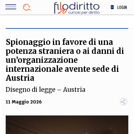
Salta
LOGIN
al
contenuto
DIRITTO
principale
ECONOMIA
SOCIETÀ
Spionaggio in favore di una
MEDICINA
potenza straniera o ai danni di
SCIENZA
un’organizzazione
STORIA E FILOSOFIA
internazionale avente sede di
INNOVAZIONE
Austria
ALTRO
Disegno di legge – Austria
11 Maggio 2026
TEAM
FILODIRITTO
REDAZIONE
COMITATO SCIENTIFICO
AUTORI
CURATORI
FOTOGRAFI
PARTNER
COLLABORA CON NOI