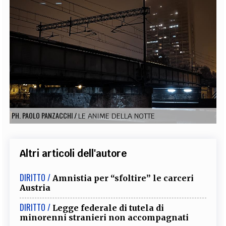
EXTRA
CODICI
RUBRICHE
LIBRI
PROCEEDINGS
PUBBLICITÀ
CONTATTI
SOCIAL MEDIA
PH. PAOLO PANZACCHI
/
LE ANIME DELLA NOTTE
Altri articoli dell'autore
DIRITTO /
Amnistia per “sfoltire” le carceri
Austria
DIRITTO /
Legge federale di tutela di
minorenni stranieri non accompagnati