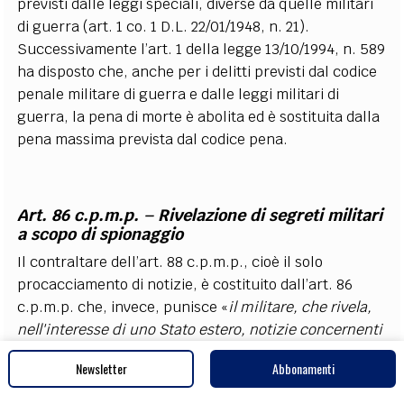
previsti dalle leggi speciali, diverse da quelle militari
di guerra (art. 1 co. 1 D.L. 22/01/1948, n. 21).
Successivamente l’art. 1 della legge 13/10/1994, n. 589
ha disposto che, anche per i delitti previsti dal codice
penale militare di guerra e dalle leggi militari di
guerra, la pena di morte è abolita ed è sostituita dalla
pena massima prevista dal codice pena.
Art. 86 c.p.m.p. – Rivelazione di segreti militari
a scopo di spionaggio
Il contraltare dell’art. 88 c.p.m.p., cioè il solo
procacciamento di notizie, è costituito dall’art. 86
c.p.m.p. che, invece, punisce «
il militare, che rivela,
nell'interesse di uno Stato estero, notizie concernenti
la forza, la preparazione o la difesa militare dello Stato
Newsletter
Abbonamenti
e che devono rimanere segrete
».