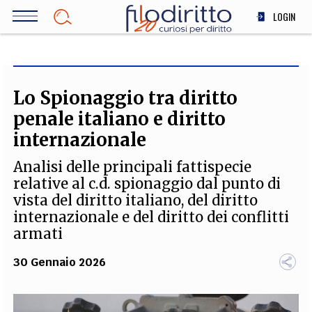
Salta
LOGIN
al
contenuto
DIRITTO
principale
ECONOMIA
SOCIETÀ
Lo Spionaggio tra diritto
MEDICINA
penale italiano e diritto
SCIENZA
internazionale
STORIA E FILOSOFIA
Analisi delle principali fattispecie
INNOVAZIONE
relative al c.d. spionaggio dal punto di
ALTRO
vista del diritto italiano, del diritto
internazionale e del diritto dei conflitti
armati
TEAM
30 Gennaio 2026
FILODIRITTO
REDAZIONE
COMITATO SCIENTIFICO
AUTORI
CURATORI
FOTOGRAFI
PARTNER
COLLABORA CON NOI