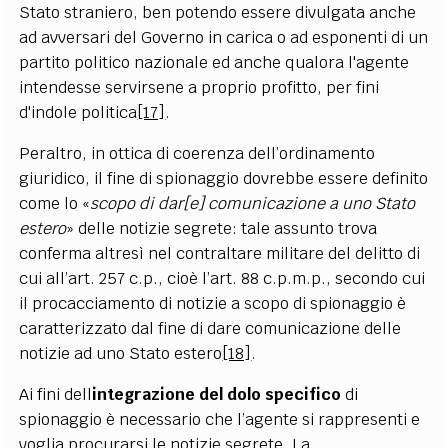
Stato straniero, ben potendo essere divulgata anche
ad avversari del Governo in carica o ad esponenti di un
partito politico nazionale ed anche qualora l'agente
intendesse servirsene a proprio profitto, per fini
d'indole politica
[17]
.
Peraltro, in ottica di coerenza dell’ordinamento
giuridico, il fine di spionaggio dovrebbe essere definito
come lo «
scopo di dar[e] comunicazione a uno Stato
estero
» delle notizie segrete: tale assunto trova
conferma altresì nel contraltare militare del delitto di
cui all’art. 257 c.p., cioè l’art. 88 c.p.m.p., secondo cui
il procacciamento di notizie a scopo di spionaggio è
caratterizzato dal fine di dare comunicazione delle
notizie ad uno Stato estero
[18]
.
Ai fini dell
integrazione del dolo specifico
di
spionaggio è necessario che l’agente si rappresenti e
voglia procurarsi le notizie segrete. La