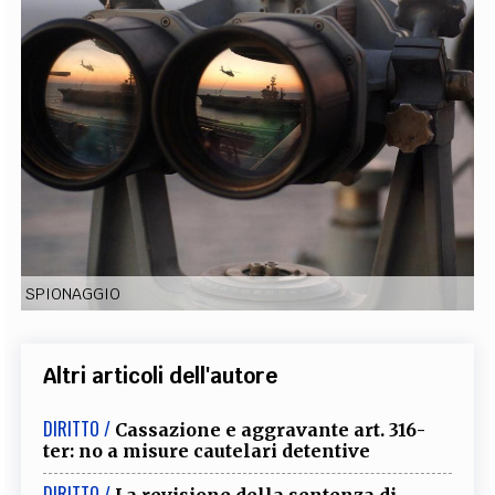
EXTRA
CODICI
RUBRICHE
LIBRI
PROCEEDINGS
PUBBLICITÀ
CONTATTI
SOCIAL MEDIA
SPIONAGGIO
Altri articoli dell'autore
DIRITTO /
Cassazione e aggravante art. 316-
ter: no a misure cautelari detentive
DIRITTO /
La revisione della sentenza di