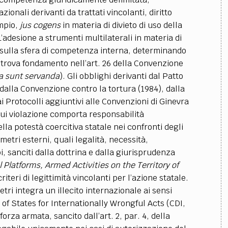
ionali derivanti da trattati vincolanti, diritto
mpio,
jus cogens
in materia di divieto di uso della
L’adesione a strumenti multilaterali in materia di
le sulla sfera di competenza interna, determinando
 trova fondamento nell’art. 26 della Convenzione
a sunt servanda
). Gli obblighi derivanti dal Patto
6), dalla Convenzione contro la tortura (1984), dalla
ai Protocolli aggiuntivi alle Convenzioni di Ginevra
 cui violazione comporta responsabilità
la potestà coercitiva statale nei confronti degli
metri esterni, quali legalità, necessità,
i, sanciti dalla dottrina e dalla giurisprudenza
l Platforms, Armed Activities on the Territory of
iteri di legittimità vincolanti per l’azione statale.
tri integra un illecito internazionale ai sensi
ty of States for Internationally Wrongful Acts (CDI,
 forza armata, sancito dall’art. 2, par. 4, della