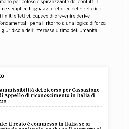
 meno pericoloso e spiralizzante dei conflitti. Il
ome semplice linguaggio retorico delle relazioni
limiti effettivi, capace di prevenire derive
 fondamentali, pena il ritorno a una logica di forza
giuridico e dell’interesse ultimo dell’umanità,
to
: ammissibilità del ricorso per Cassazione
i Appello di riconoscimento in Italia di
ero
e: il reato è commesso in Italia se si