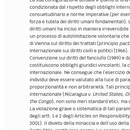
condizionata dal rispetto degli obblighi internaz
consuetudinario e norme imperative (per ese
forza e tutela dei diritti umani fondamentali). 
diritti umani ha inciso in maniera irreversibi
un processo di autolimitazione volontaria che
di Vienna sul diritto dei trattati (principio
pact
internazionale sui diritti civili e politici (196
Convenzione sui diritti del fanciullo (1989) e d
costituiscono obblighi giuridici vincolanti, la
internazionale. Ne consegue che l’esercizio del
individui deve essere valutato alla luce di para
proporzionalità e non arbitrarietà. Tali princip
internazionale (
Nicaragua v. United States, Oi
the Congo
), non sono meri standard etici, ma cr
La violazione grave o sistematica di tali parame
degli artt. 1 e 2 degli Articles on Responsibili
2001). Il divieto della minaccia e dell’uso della