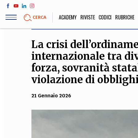
Salta
al
ACADEMY
RIVISTE
CODICI
RUBRICHE
CERCA
contenuto
principale
La crisi dell’ordinam
LIFE STYLE
SOCIETÀ
internazionale tra div
Sport, Cucina, Viaggi,
Politica, Attua
Moda
Educazione, Lavor
forza, sovranità stata
violazione di obblig
STORIA E FILO
21 Gennaio 2026
Scienze stori
umanistiche, Re