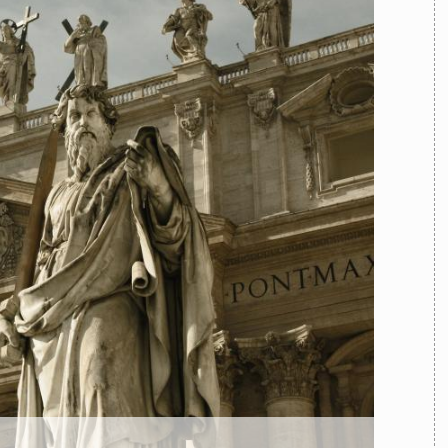
TEAM
AZIONE
COMITATO SCIENTIFICO
AUTORI
CURATORI
FOTOGRAFI
PARTNER
C
EXTRA
CODICI
RUBRICHE
LIBRI
PROCEEDINGS
PUBBLICITÀ
CONTATTI
SOCIAL MEDIA