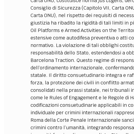
Carta ONU, costituisce norma
jus cogens
, der
Consiglio di Sicurezza (Capitolo VII, Carta ONU)
Carta ONU), nel rispetto dei requisiti di neces
giustizia ha ribadito la rigidità di tali limiti i
Oil Platforms e Armed Activities on the Territ
estensive come autodifesa preventiva o atti co
normativo. La violazione di tali obblighi costitu
responsabilità dello Stato, estendendosi a obb
Barcelona Traction. Questo regime di responsa
dell’ordinamento internazionale, confermando
statale. Il diritto consuetudinario integra e ra
forza, la protezione dei civili in conflitto armat
consolidati nella prassi statale, nei tribunali i
come le Rules of Engagement e le Regole di Ha
codificazioni consuetudinarie applicabili in co
individuale per crimini internazionali rappres
Roma della Corte Penale Internazionale sancisc
crimini contro l’umanità, integrando responsab