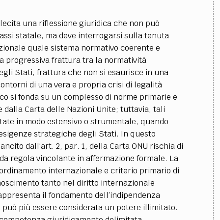
ollecita una riflessione giuridica che non può
rassi statale, ma deve interrogarsi sulla tenuta
azionale quale sistema normativo coerente e
 progressiva frattura tra la normatività
li Stati, frattura che non si esaurisce in una
ontorni di una vera e propria crisi di legalità
lico si fonda su un complesso di norme primarie e
dalla Carta delle Nazioni Unite; tuttavia, tali
ate in modo estensivo o strumentale, quando
esigenze strategiche degli Stati. In questo
ncito dall’art. 2, par. 1, della Carta ONU rischia di
da regola vincolante in affermazione formale. La
ordinamento internazionale e criterio primario di
noscimento tanto nel diritto internazionale
rappresenta il fondamento dell’indipendenza
on può più essere considerata un potere illimitato.
a competenza giuridicamente delimitata,