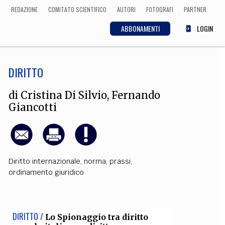
REDAZIONE
COMITATO SCIENTIFICO
AUTORI
FOTOGRAFI
PARTNER
ABBONAMENTI
LOGIN
DIRITTO
SCIENZA
ECONOMIA
Matematica, Fisica,
di
Cristina Di Silvio
,
Fernando
Biologia, Cifrematica,
Giancotti
Medicina
CULTURA
Diritto internazionale
,
norma
,
prassi
,
ordinamento giuridico
 Cinema, Musica,
Letteratura
DIRITTO /
Lo Spionaggio tra diritto