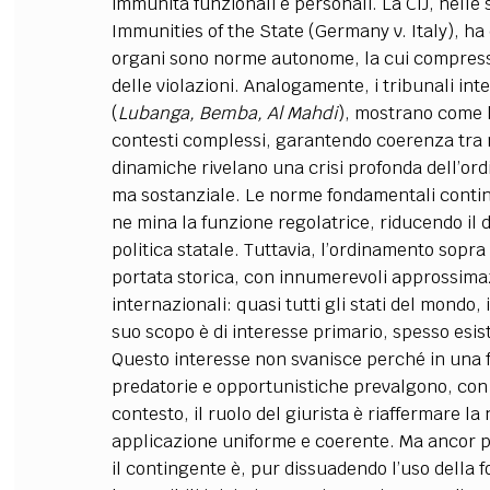
immunità funzionali e personali. La CIJ, nelle
Immunities of the State (Germany v. Italy), ha 
organi sono norme autonome, la cui compressi
delle violazioni. Analogamente, i tribunali inte
(
Lubanga, Bemba, Al Mahdi
), mostrano come l
contesti complessi, garantendo coerenza tra n
dinamiche rivelano una crisi profonda dell’or
ma sostanziale. Le norme fondamentali continu
ne mina la funzione regolatrice, riducendo il d
politica statale. Tuttavia, l’ordinamento sopra 
portata storica, con innumerevoli approssimaz
internazionali: quasi tutti gli stati del mondo,
suo scopo è di interesse primario, spesso esiste
Questo interesse non svanisce perché in una fa
predatorie e opportunistiche prevalgono, con 
contesto, il ruolo del giurista è riaffermare 
applicazione uniforme e coerente. Ma ancor più
il contingente è, pur dissuadendo l’uso della f