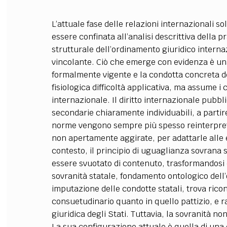
L’attuale fase delle relazioni internazionali s
essere confinata all’analisi descrittiva della p
strutturale dell’ordinamento giuridico intern
vincolante. Ciò che emerge con evidenza è una
formalmente vigente e la condotta concreta deg
fisiologica difficoltà applicativa, ma assume i c
internazionale. Il diritto internazionale pubb
secondarie chiaramente individuabili, a partire 
norme vengono sempre più spesso reinterpret
non apertamente aggirate, per adattarle alle 
contesto, il principio di uguaglianza sovrana sa
essere svuotato di contenuto, trasformandosi 
sovranità statale, fondamento ontologico dell’
imputazione delle condotte statali, trova rico
consuetudinario quanto in quello pattizio, e 
giuridica degli Stati. Tuttavia, la sovranità n
La sua configurazione attuale è quella di un