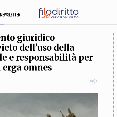
NEWSLETTER
ento giuridico
DIRITTO
ieto dell’uso della
lità,
o, Esteri
le e responsabilità per
hi erga omnes
SOFIA
INNOVAZIONE
che,
Scienze informatiche,
Arte,
ligione
Architettura, Ingegneria