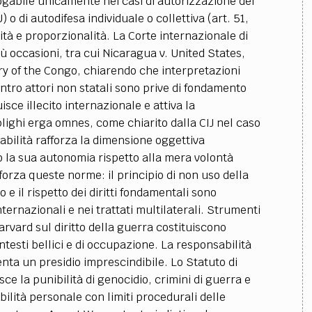
ogabile unicamente nei casi di autorizzazione del
 o di autodifesa individuale o collettiva (art. 51,
sità e proporzionalità. La Corte internazionale di
n più occasioni, tra cui Nicaragua v. United States,
ory of the Congo, chiarendo che interpretazioni
ntro attori non statali sono prive di fondamento
isce illecito internazionale e attiva la
lighi erga omnes, come chiarito dalla CIJ nel caso
bilità rafforza la dimensione oggettiva
 la sua autonomia rispetto alla mera volontà
fforza queste norme: il principio di non uso della
o e il rispetto dei diritti fondamentali sono
nternazionali e nei trattati multilaterali. Strumenti
rvard sul diritto della guerra costituiscono
ntesti bellici e di occupazione. La responsabilità
enta un presidio imprescindibile. Lo Statuto di
e la punibilità di genocidio, crimini di guerra e
ilità personale con limiti procedurali delle