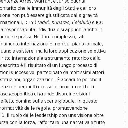
 sentenze Arrest Warrant e Jurisdictional
chiarito che le immunità degli Stati e dei loro
one non può essere giustificata dalla gravità
rnazionali, ICTY (
Tadić, Kunarac, Čelebići
) e ICC
a responsabilità individuale si applichi anche in
orme e prassi. Nel loro complesso, tali
dinamento internazionale, non sul piano formale,
ano a esistere, ma la loro applicazione selettiva
iritto internazionale a strumento retorico della
descritto è il risultato di un lungo processo di
ioni successive, partecipato da moltissimi attori
 istituzioni, organizzazioni. È accaduto perché il
nziale per molti di essi: a turno, quasi tutti.
se geopolitica di grande disordine visioni
effetto domino sulla scena globale. In questo
la normatività delle regole, promuovendone
, il ruolo delle leadership con una visione oltre
orza con la forza, rafforzare una narrativa e tutte