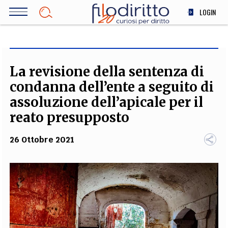
Salta
LOGIN
al
contenuto
DIRITTO
principale
ECONOMIA
SOCIETÀ
La revisione della sentenza di
MEDICINA
condanna dell’ente a seguito di
SCIENZA
assoluzione dell’apicale per il
STORIA E FILOSOFIA
reato presupposto
INNOVAZIONE
26 Ottobre 2021
ALTRO
TEAM
FILODIRITTO
REDAZIONE
COMITATO SCIENTIFICO
AUTORI
CURATORI
FOTOGRAFI
PARTNER
COLLABORA CON NOI