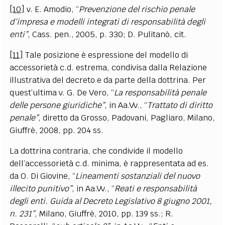
[10]
v. E.
Amodio
, “
Prevenzione del rischio penale
d
’
impresa e modelli integrati di responsabilità degli
enti”
, Cass. pen., 2005,
p. 330; D.
Pulitanò
, cit.
[11]
Tale posizione è espressione del modello di
accessorietà c.d. estrema, condivisa dalla Relazione
illustrativa del decreto e da parte della dottrina. Per
quest’ultima v. G.
De Vero
, “
La responsabilità penale
delle persone giuridiche”
, in
Aa.Vv
., “
Trattato di diritto
penale”
, diretto da Grosso, Padovani, Pagliaro, Milano,
Giuffrè, 2008, pp.
204 ss.
La dottrina contraria, che condivide il modello
dell’accessorietà c.d. minima, è rappresentata ad es.
da O.
Di Giovine
, “
Lineamenti sostanziali del nuovo
illecito punitivo”
, in
Aa.Vv
., “
Reati e responsabilità
degli enti. Guida al Decreto Legislativo 8 giugno 2001,
n. 231”
, Milano, Giuffrè, 2010, pp.
139 ss.
; R.