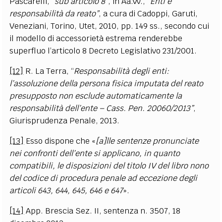
Pascarelli
, “
sub articolo 8”
, in
Aa.Vv
., “
Enti e
responsabilità da reato”
, a cura di Cadoppi, Garuti,
Veneziani, Torino, Utet, 2010, pp. 149 ss., secondo cui
il modello di accessorietà estrema renderebbe
superfluo l’articolo 8 Decreto Legislativo
231/2001.
[12]
R.
La Terra
, “
Responsabilità degli enti:
l
’
assoluzione della persona fisica imputata del reato
presupposto non esclude automaticamente la
responsabilità dell
’
ente –
Cass. Pen. 20060/2013
”
,
Giurisprudenza Penale, 2013.
[13]
Esso dispone che «
[a]lle sentenze pronunciate
nei confronti dell’ente si applicano, in quanto
compatibili, le disposizioni del titolo IV del libro nono
del codice di procedura penale ad eccezione degli
articoli 643, 644, 645, 646 e 647
».
[14]
App. Brescia Sez. II, sentenza n. 3507, 18