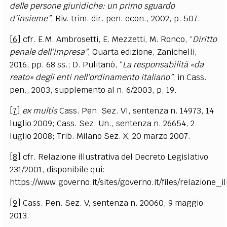
delle persone giuridiche: un primo sguardo
d’insieme”
, Riv. trim. dir. pen. econ., 2002, p. 507.
[6]
cfr. E.M.
Ambrosetti, E. Mezzetti, M. Ronco
, “
Diritto
penale dell’
impresa
”
, Quarta edizione, Zanichelli,
2016, pp. 68 ss.; D.
Pulitanò
, “
La responsabilità «da
reato» degli enti nell
’
ordinamento italiano”
, in Cass.
pen., 2003, supplemento al n. 6/2003, p. 19.
[7]
ex multis
Cass. Pen. Sez.
VI, sentenza n. 14973, 14
luglio 2009; Cass. Sez. Un., sentenza n. 26654, 2
luglio 2008; Trib. Milano Sez. X, 20 marzo 2007.
[8]
cfr. Relazione illustrativa del Decreto Legislativo
231/2001, disponibile qui:
https://www.governo.it/sites/governo.it/files/relazione_il
[9]
Cass. Pen. Sez. V, sentenza n. 20060, 9 maggio
2013.