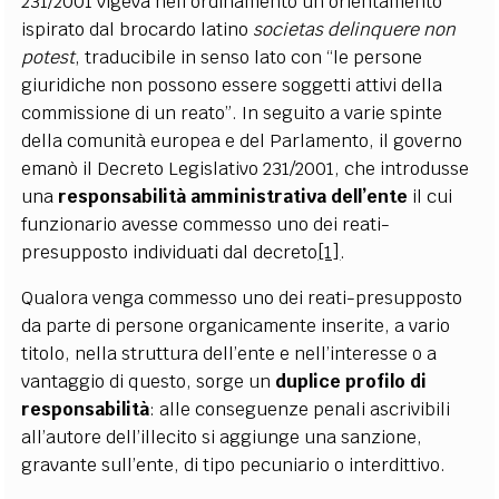
231/2001 vigeva nell’ordinamento un orientamento
ispirato dal brocardo latino
societas delinquere non
potest
, traducibile in senso lato con “le persone
giuridiche non possono essere soggetti attivi della
commissione di un reato”. In seguito a varie spinte
della comunità europea e del Parlamento, il governo
emanò il Decreto Legislativo 231/2001, che introdusse
una
responsabilità amministrativa dell’ente
il cui
funzionario avesse commesso uno dei reati
-
presup
posto individuati dal decreto
[1]
.
Qualora venga commesso uno dei reati-presupposto
da parte di persone organicamente inserite, a vario
titolo, nella struttura dell’ente e nell’
interess
e o a
vantaggio di questo, sorge un
duplice profilo di
responsabilità
: alle conseguenze penali ascrivibili
all’autore dell’illecito si aggiunge una sanzione,
gravante sull’ente, di tipo pecuniario o interdittivo.