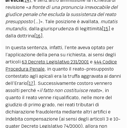
Brescia
[14]
, è senz’altro ammissibile la richiesta di
revisione «
a fronte di una pronuncia irrevocabile del
giudice penale che escluda la sussistenza del reato
presupposto
(…)». Tale posizione è avallata,
mutatis
mutandis
, dalla giurisprudenza di legittimità
[15]
e
dalla dottrina
[16]
.
In questa sentenza, infatti, l’ente aveva optato per
l’applicazione della pena su richiesta, ai sensi degli
articoli
63 Decreto Legislativo 231/2001
e
444 Codice
Procedura Penale
, in quanto il reato-presupposto
contestato agli apicali era la truffa aggravata ai danni
dell’Erario
[17]
. Successivamente costoro vennero
assolti perché «
il fatto non costituisce reato
», in
quanto il reato venne riqualificato, nelle more del
giudizio di primo grado, nei reati tributari di
dichiarazione fraudolenta mediante altri artifici e
indebita compensazione (ai sensi degli articoli 3 e 10-
quater Decreto Legislativo 74/2000), allora non