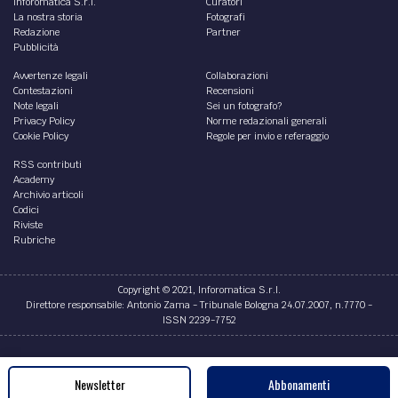
Inforomatica S.r.l.
Curatori
La nostra storia
Fotografi
Redazione
Partner
Pubblicità
Avvertenze legali
Collaborazioni
Contestazioni
Recensioni
Note legali
Sei un fotografo?
Privacy Policy
Norme redazionali generali
Cookie Policy
Regole per invio e referaggio
RSS contributi
Academy
Archivio articoli
Codici
Riviste
Rubriche
Copyright © 2021, Inforomatica S.r.l.
Direttore responsabile: Antonio Zama - Tribunale Bologna 24.07.2007, n.7770 -
ISSN 2239-7752
Credits
Newsletter
Abbonamenti