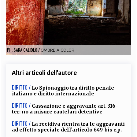
EXTRA
CODICI
RUBRICHE
LIBRI
PROCEEDINGS
PUBBLICITÀ
CONTATTI
SOCIAL MEDIA
PH. SARA CALIOLO
/
OMBRE A COLORI
Altri articoli dell'autore
DIRITTO /
Lo Spionaggio tra diritto penale
italiano e diritto internazionale
DIRITTO /
Cassazione e aggravante art. 316-
ter: no a misure cautelari detentive
DIRITTO /
La recidiva rientra tra le aggravanti
ad effetto speciale dell’articolo 649-bis c.p.