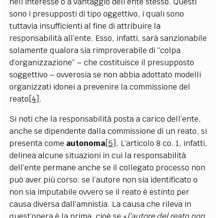
nell’interesse o a vantaggio dell’ente stesso. Questi
sono i presupposti di tipo oggettivo, i quali sono
tuttavia insufficienti al fine di attribuire la
responsabilità all’ente. Esso, infatti, sarà sanzionabile
solamente qualora sia rimproverabile di
“
colpa
d’organizzazione” – che costituisce il presupposto
soggettivo – ovverosia se non abbia adottato modelli
organizzati idonei a prevenire la commissione del
reato
[4]
.
Si noti che la responsabilità posta a carico dell’ente,
anche se dipendente dalla commissione di un reato, si
presenta come
autonoma
[5]
. L’articolo 8 co. 1, infatti,
delinea alcune situazioni in cui la responsabilità
dell’ente permane anche se il collegato processo non
può aver più corso: se l’autore non sia identificato o
non sia imputabile ovvero se il reato è estinto per
causa diversa dall’amnistia. La causa che rileva in
quest’opera è la prima, cioè se «
l’autore del reato non