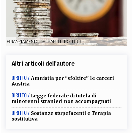
EXTRA
CODICI
RUBRICHE
LIBRI
PROCEEDINGS
PUBBLICITÀ
CONTATTI
SOCIAL MEDIA
FINANZIAMENTO DEI PARTITI POLITICI
Altri articoli dell'autore
DIRITTO /
Amnistia per “sfoltire” le carceri
Austria
DIRITTO /
Legge federale di tutela di
minorenni stranieri non accompagnati
DIRITTO /
Sostanze stupefacenti e Terapia
sostitutiva