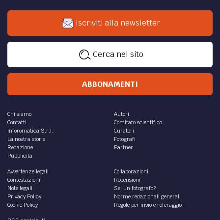
Iscriviti alla newsletter
Cerca nel sito
ABBONAMENTI
Chi siamo
Autori
Contatti
Comitato scientifico
Inforomatica S.r.l.
Curatori
La nostra storia
Fotografi
Redazione
Partner
Pubblicità
Avvertenze legali
Collaborazioni
Contestazioni
Recensioni
Note legali
Sei un fotografo?
Privacy Policy
Norme redazionali generali
Cookie Policy
Regole per invio e referaggio