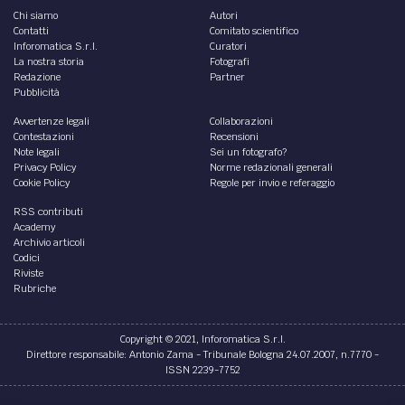
Chi siamo
Autori
Contatti
Comitato scientifico
Inforomatica S.r.l.
Curatori
La nostra storia
Fotografi
Redazione
Partner
Pubblicità
Avvertenze legali
Collaborazioni
Contestazioni
Recensioni
Note legali
Sei un fotografo?
Privacy Policy
Norme redazionali generali
Cookie Policy
Regole per invio e referaggio
RSS contributi
Academy
Archivio articoli
Codici
Riviste
Rubriche
Copyright © 2021, Inforomatica S.r.l.
Direttore responsabile: Antonio Zama - Tribunale Bologna 24.07.2007, n.7770 -
ISSN 2239-7752