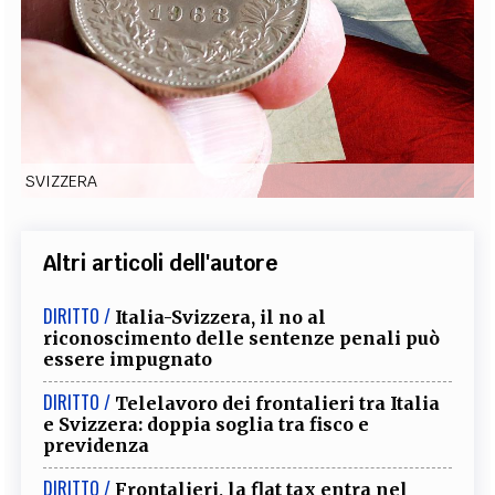
EXTRA
CODICI
RUBRICHE
LIBRI
PROCEEDINGS
PUBBLICITÀ
CONTATTI
SOCIAL MEDIA
SVIZZERA
Altri articoli dell'autore
DIRITTO /
Italia-Svizzera, il no al
riconoscimento delle sentenze penali può
essere impugnato
DIRITTO /
Telelavoro dei frontalieri tra Italia
e Svizzera: doppia soglia tra fisco e
previdenza
DIRITTO /
Frontalieri, la flat tax entra nel