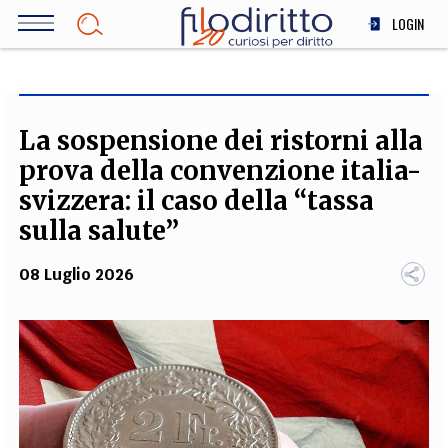
Salta
LOGIN
al
contenuto
DIRITTO
principale
ECONOMIA
SOCIETÀ
La sospensione dei ristorni alla
MEDICINA
prova della convenzione italia-
SCIENZA
svizzera: il caso della “tassa
STORIA E FILOSOFIA
sulla salute”
INNOVAZIONE
08 Luglio 2026
ALTRO
TEAM
FILODIRITTO
REDAZIONE
COMITATO SCIENTIFICO
AUTORI
CURATORI
FOTOGRAFI
PARTNER
COLLABORA CON NOI