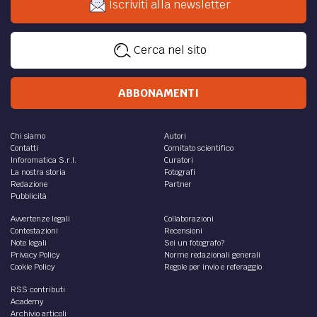
Iscriviti alla newsletter
Cerca nel sito
ABBONAMENTI
Chi siamo
Autori
Contatti
Comitato scientifico
Inforomatica S.r.l.
Curatori
La nostra storia
Fotografi
Redazione
Partner
Pubblicità
Avvertenze legali
Collaborazioni
Contestazioni
Recensioni
Note legali
Sei un fotografo?
Privacy Policy
Norme redazionali generali
Cookie Policy
Regole per invio e referaggio
RSS contributi
Academy
Archivio articoli