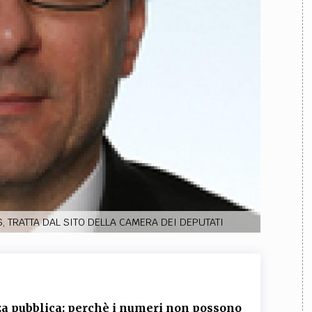
TEAM
AZIONE
COMITATO SCIENTIFICO
AUTORI
CURATORI
FOTOGRAFI
PARTNER
C
EXTRA
CODICI
RUBRICHE
LIBRI
PROCEEDINGS
PUBBLICITÀ
CONTATTI
SOCIAL MEDIA
 TRATTA DAL SITO DELLA CAMERA DEI DEPUTATI
anza pubblica: perchè i numeri non possono