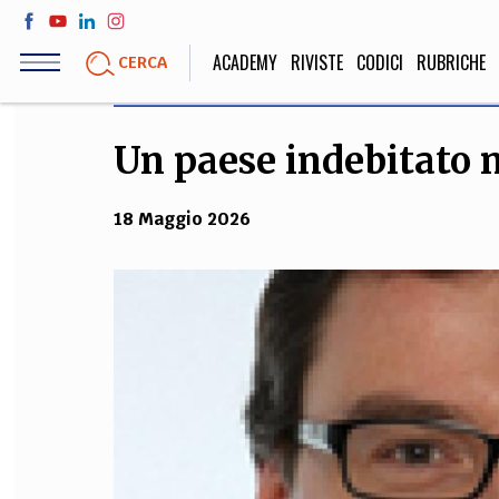
Salta
al
ACADEMY
RIVISTE
CODICI
RUBRICHE
CERCA
contenuto
principale
Un paese indebitato n
LIFE STYLE
SOCIETÀ
Sport, Cucina, Viaggi,
Politica, Attua
18 Maggio 2026
Moda
Educazione, Lavor
STORIA E FILO
Scienze stori
umanistiche, Re