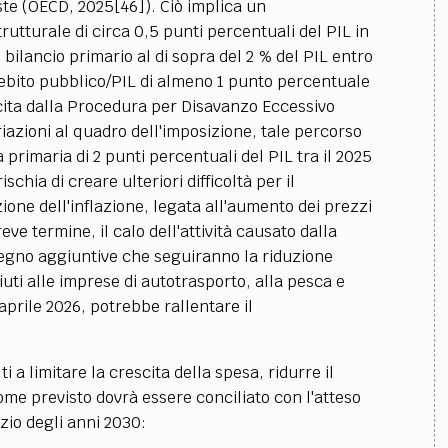
iste (OECD, 2025[46]). Ciò implica un
rutturale di circa 0,5 punti percentuali del PIL in
bilancio primario al di sopra del 2 % del PIL entro
debito pubblico/PIL di almeno 1 punto percentuale
scita dalla Procedura per Disavanzo Eccessivo
riazioni al quadro dell'imposizione, tale percorso
primaria di 2 punti percentuali del PIL tra il 2025
ischia di creare ulteriori difficoltà per il
one dell'inflazione, legata all'aumento dei prezzi
ve termine, il calo dell'attività causato dalla
ostegno aggiuntive che seguiranno la riduzione
uti alle imprese di autotrasporto, alla pesca e
aprile 2026, potrebbe rallentare il
ti a limitare la crescita della spesa, ridurre il
ome previsto dovrà essere conciliato con l'atteso
izio degli anni 2030: