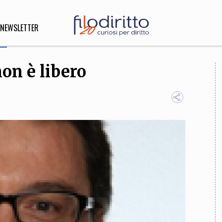
NEWSLETTER
on è libero
DIRITTO
lità,
o, Esteri
SOFIA
INNOVAZIONE
che,
Scienze informatiche,
Arte,
ligione
Architettura, Ingegneria