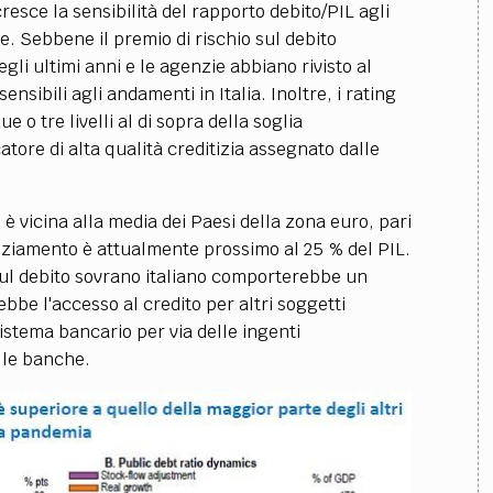
cresce la sensibilità del rapporto debito/PIL agli
se. Sebbene il premio di rischio sul debito
gli ultimi anni e le agenzie abbiano rivisto al
ensibili agli andamenti in Italia. Inoltre, i rating
e o tre livelli al di sopra della soglia
tore di alta qualità creditizia assegnato dalle
è vicina alla media dei Paesi della zona euro, pari
nanziamento è attualmente prossimo al 25 % del PIL.
sul debito sovrano italiano comporterebbe un
bbe l'accesso al credito per altri soggetti
l sistema bancario per via delle ingenti
lle banche.