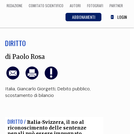
REDAZIONE
COMITATO SCIENTIFICO
AUTORI
FOTOGRAFI
PARTNER
ABBONAMENTI
LOGIN
DIRITTO
SCIENZA
ECONOMIA
Matematica, Fisica,
di
Paolo Rosa
Biologia, Cifrematica,
Medicina
Italia
,
Giancarlo Giorgetti
,
Debito pubblico
,
CULTURA
scostamento di bilancio
 Cinema, Musica,
Letteratura
DIRITTO /
Italia-Svizzera, il no al
riconoscimento delle sentenze
penali può essere impugnato