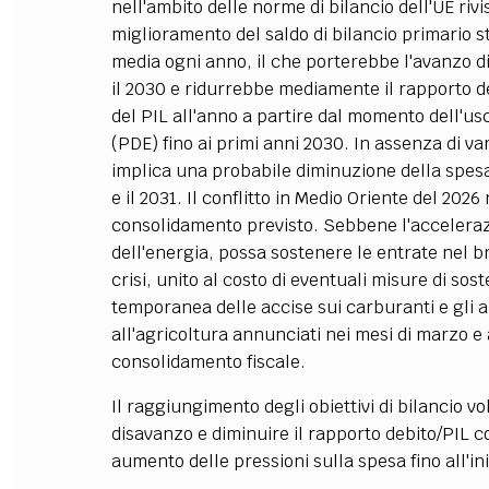
nell'ambito delle norme di bilancio dell'UE riv
miglioramento del saldo di bilancio primario st
media ogni anno, il che porterebbe l'avanzo di 
il 2030 e ridurrebbe mediamente il rapporto 
del PIL all'anno a partire dal momento dell'u
(PDE) fino ai primi anni 2030. In assenza di va
implica una probabile diminuzione della spesa 
e il 2031. Il conflitto in Medio Oriente del 2026 r
consolidamento previsto. Sebbene l'accelerazi
dell'energia, possa sostenere le entrate nel bre
crisi, unito al costo di eventuali misure di s
temporanea delle accise sui carburanti e gli ai
all'agricoltura annunciati nei mesi di marzo e 
consolidamento fiscale.
Il raggiungimento degli obiettivi di bilancio vol
disavanzo e diminuire il rapporto debito/PIL c
aumento delle pressioni sulla spesa fino all'in