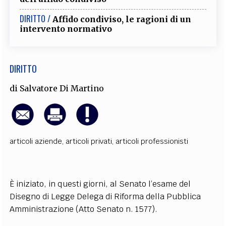
EXTRA
DIRITTO /
Affido condiviso, le ragioni di un
CODICI
RUBRICHE
LIBRI
PROCEEDINGS
PUBBLICITÀ
CONTATTI
intervento normativo
SOCIAL MEDIA
DIRITTO
di
Salvatore Di Martino
articoli aziende
,
articoli privati
,
articoli professionisti
È iniziato, in questi giorni, al Senato l’esame del
Disegno di Legge Delega di Riforma della Pubblica
Amministrazione (Atto Senato n. 1577).