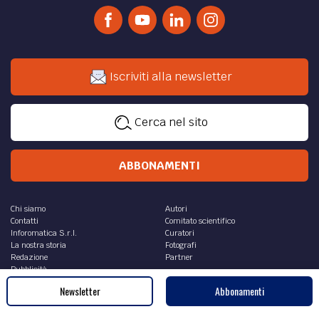
Iscriviti alla newsletter
Cerca nel sito
ABBONAMENTI
Chi siamo
Autori
Contatti
Comitato scientifico
Inforomatica S.r.l.
Curatori
La nostra storia
Fotografi
Redazione
Partner
Pubblicità
Newsletter
Abbonamenti
Avvertenze legali
Collaborazioni
Contestazioni
Recensioni
Note legali
Sei un fotografo?