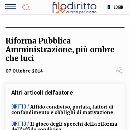
Salta
LOGIN
al
contenuto
DIRITTO
principale
ECONOMIA
SOCIETÀ
Riforma Pubblica
MEDICINA
Amministrazione, più ombre
SCIENZA
che luci
STORIA E FILOSOFIA
07 Ottobre 2014
INNOVAZIONE
ALTRO
Altri articoli dell'autore
TEAM
DIRITTO /
Affido condiviso, portata, fattori di
confondimento e obblighi di motivazione
FILODIRITTO
REDAZIONE
COMITATO SCIENTIFICO
AUTORI
CURATORI
FOTOGRAFI
PARTNER
COLLABORA CON NOI
DIRITTO /
Il gioco degli specchi della riforma
dell’affido condiviso