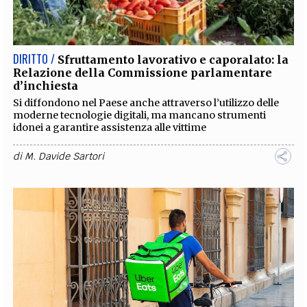
EXTRA
CODICI
RUBRICHE
LIBRI
PROCEEDINGS
PUBBLICITÀ
CONTATTI
DIRITTO /
Sfruttamento lavorativo e caporalato: la
Relazione della Commissione parlamentare
SOCIAL MEDIA
d’inchiesta
Si diffondono nel Paese anche attraverso l’utilizzo delle
moderne tecnologie digitali, ma mancano strumenti
idonei a garantire assistenza alle vittime
di
M. Davide Sartori