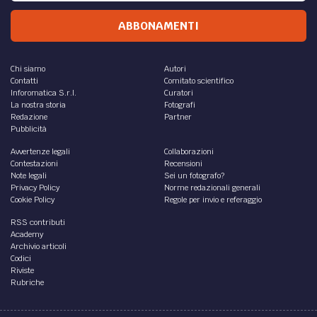
ABBONAMENTI
Chi siamo
Autori
Contatti
Comitato scientifico
Inforomatica S.r.l.
Curatori
La nostra storia
Fotografi
Redazione
Partner
Pubblicità
Avvertenze legali
Collaborazioni
Contestazioni
Recensioni
Note legali
Sei un fotografo?
Privacy Policy
Norme redazionali generali
Cookie Policy
Regole per invio e referaggio
RSS contributi
Academy
Archivio articoli
Codici
Riviste
Rubriche