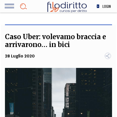
Salta
LOGIN
al
contenuto
DIRITTO
principale
ECONOMIA
SOCIETÀ
Caso Uber: volevamo braccia e
MEDICINA
arrivarono… in bici
SCIENZA
28 Luglio 2020
STORIA E FILOSOFIA
INNOVAZIONE
ALTRO
TEAM
FILODIRITTO
REDAZIONE
COMITATO SCIENTIFICO
AUTORI
CURATORI
FOTOGRAFI
PARTNER
COLLABORA CON NOI