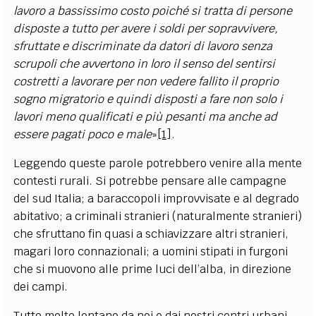
lavoro a bassissimo costo poiché si tratta di persone
disposte a tutto per avere i soldi per sopravvivere,
sfruttate e discriminate da datori di lavoro senza
scrupoli che avvertono in loro il senso del sentirsi
costretti a lavorare per non vedere fallito il proprio
sogno migratorio e quindi disposti a fare non solo i
lavori meno qualificati e più pesanti ma anche ad
essere pagati poco e male
»
[1]
.
Leggendo queste parole potrebbero venire alla mente
contesti rurali. Si potrebbe pensare alle campagne
del sud Italia; a baraccopoli improvvisate e al degrado
abitativo; a criminali stranieri (naturalmente stranieri)
che sfruttano fin quasi a schiavizzare altri stranieri,
magari loro connazionali; a uomini stipati in furgoni
che si muovono alle prime luci dell’alba, in direzione
dei campi.
Tutto molto lontano da noi e dai nostri centri urbani,