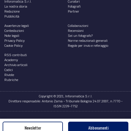
Inforomatica S.r.l.
Curatori
La nostra storia
Fotografi
Redazione
Partner
Pubblicità
Avvertenze legali
Collaborazioni
Contestazioni
Recensioni
Note legali
Sei un fotografo?
Privacy Policy
Norme redazionali generali
Cookie Policy
Regole per invio e referaggio
RSS contributi
Academy
Archivio articoli
Codici
Riviste
Rubriche
Copyright © 2021, Inforomatica S.r.l.
Direttore responsabile: Antonio Zama - Tribunale Bologna 24.07.2007, n.7770 -
ISSN 2239-7752
Credits
Newsletter
Abbonamenti