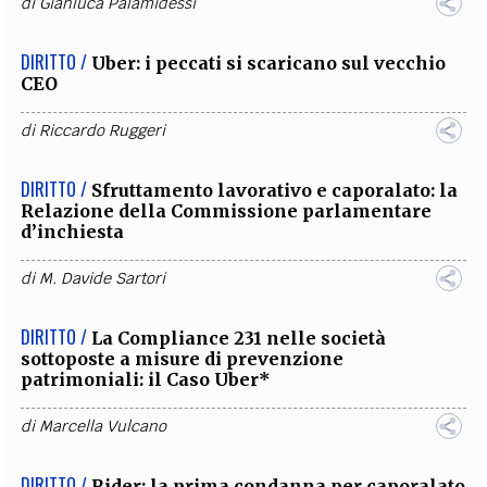
di
Gianluca Palamidessi
DIRITTO /
Uber: i peccati si scaricano sul vecchio
CEO
di
Riccardo Ruggeri
DIRITTO /
Sfruttamento lavorativo e caporalato: la
Relazione della Commissione parlamentare
d’inchiesta
di
M. Davide Sartori
DIRITTO /
La Compliance 231 nelle società
sottoposte a misure di prevenzione
patrimoniali: il Caso Uber*
di
Marcella Vulcano
DIRITTO /
Rider: la prima condanna per caporalato