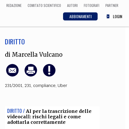
REDAZIONE
COMITATO SCIENTIFICO
AUTORI
FOTOGRAFI
PARTNER
ABBONAMENTI
LOGIN
DIRITTO
SCIENZA
ECONOMIA
Matematica, Fisica,
di
Marcella Vulcano
Biologia, Cifrematica,
Medicina
231/2001
,
231
,
compliance
,
Uber
CULTURA
 Cinema, Musica,
Letteratura
DIRITTO /
AI per la trascrizione delle
videocall: rischi legali e come
adottarla correttamente