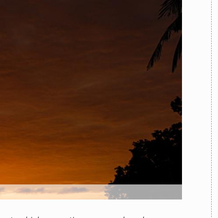
TEAM
AZIONE
COMITATO SCIENTIFICO
AUTORI
CURATORI
FOTOGRAFI
PARTNER
C
EXTRA
CODICI
RUBRICHE
LIBRI
PROCEEDINGS
PUBBLICITÀ
CONTATTI
SOCIAL MEDIA