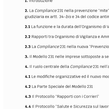
1.
Introduzione
2.
La
Compliance
231 nella prevenzione “mite”
giudiziaria ex artt. 34-
bis
e 34 del codice anti
2.1
La funzione e la durata dell’Organismo di 
2.2
Rapporti tra Organismo di Vigilanza e Ammi
2.3
La
Compliance
231 nella nuova “Prevenzion
3.
Il Modello 231 nelle imprese sottoposte a s
4.
Il ruolo centrale della
Compliance
231 nell’
4.1
Le modifiche organizzative ed il nuovo mod
4.2
La Parte Speciale del Modello 231
4.3
Il Protocollo “Rapporti con i Corrieri”
4.4
Il Protocollo “Salute e Sicurezza sul lavor