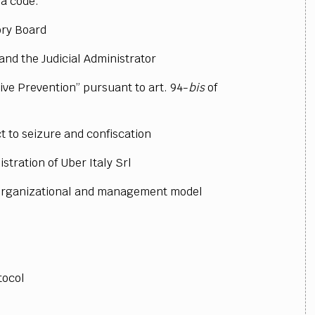
ia code.
ory Board
nd the Judicial Administrator
ve Prevention” pursuant to art. 94-
bis
of
 to seizure and confiscation
stration of Uber Italy Srl
organizational and management model
tocol