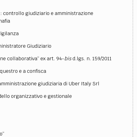
: controllo giudiziario e amministrazione
mafia
Vigilanza
nistratore Giudiziario
e collaborativa” ex art. 94-
bis
d.lgs. n. 159/2011
equestro e a confisca
amministrazione giudiziaria di Uber Italy Srl
ello organizzativo e gestionale
o”