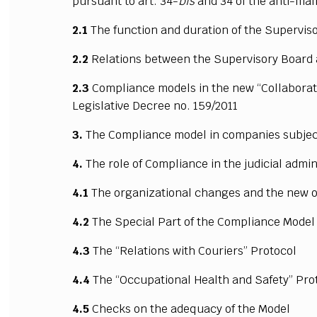
pursuant to art. 34-
bis
and 34 of the anti-maf
2.1
The function and duration of the Supervis
2.2
Relations between the Supervisory Board a
2.3
Compliance models in the new “Collaborati
Legislative Decree no. 159/2011
3.
The Compliance model in companies subject
4.
The role of Compliance in the judicial admini
4.1
The organizational changes and the new 
4.2
The Special Part of the Compliance Model
4.3
The “Relations with Couriers” Protocol
4.4
The “Occupational Health and Safety” Pro
4.5
Checks on the adequacy of the Model