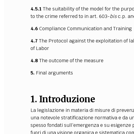
4.5.1
The suitability of the model for the pur
to the crime referred to in art. 603-
bis
c.p. an
4.6
Compliance Communication and Training
4.7
The Protocol against the exploitation of la
of Labor
4.8
The outcome of the measure
5.
Final arguments
1.
Introduzione
La legislazione in materia di misure di preven
una notevole stratificazione normativa e da una
spesso fondati sull’emergenza e su esigenze pol
fuori di una visione organica e sistematica co