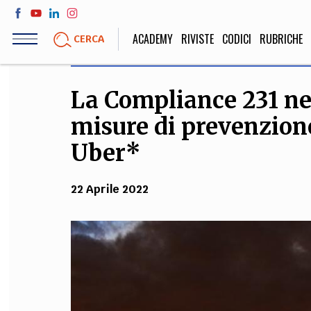
Salta
al
ACADEMY
RIVISTE
CODICI
RUBRICHE
CERCA
contenuto
principale
La Compliance 231 nel
LIFE STYLE
SOCIETÀ
misure di prevenzione
Sport, Cucina, Viaggi,
Politica, Attua
Moda
Educazione, Lavor
Uber*
22 Aprile 2022
STORIA E FILO
Scienze stori
umanistiche, Re