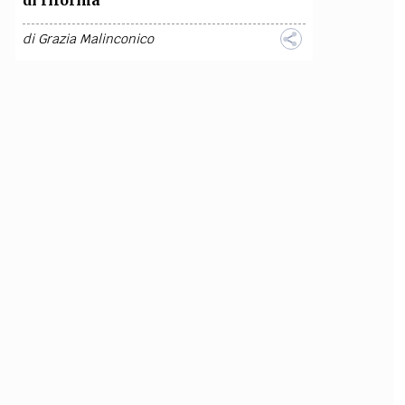
di riforma
di
Grazia Malinconico