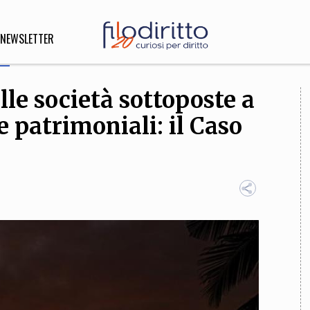
NEWSLETTER
le società sottoposte a
DIRITTO
 patrimoniali: il Caso
lità,
o, Esteri
SOFIA
INNOVAZIONE
che,
Scienze informatiche,
Arte,
ligione
Architettura, Ingegneria