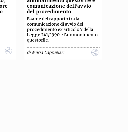
o,
ammonimento questorile e
ore
comunicazione dell’avvio
OLLABORA CON NOI
vo
del procedimento
Esame del rapporto tra la
comunicazione di avvio del
procedimento ex articolo 7 della
Legge 241/1990 e l’ammonimento
questorile.
di
Maria Cappellari