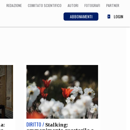
REDAZIONE
COMITATO SCIENTIFICO
AUTORI
FOTOGRAFI
PARTNER
ABBONAMENTI
LOGIN
SCIENZA
ECONOMIA
Matematica, Fisica,
Biologia, Cifrematica,
Medicina
CULTURA
 Cinema, Musica,
Letteratura
DIRITTO /
a:
Stalking: