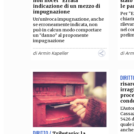
non nocet“ Errata
stato
indicazione di un mezzo di
le pa
FILODIRITTO
RED
impugnazione
Per “E
chiari
Un’univoca impugnazione, anche
rileva
se erroneamente indicata, non
nel co
può in calcun modo comportare
prelim
un “danno” al proponente
impugnazione
di
Armin Kapeller
di
Arm
DIRITT
risar
irrag
proce
cond
L’Auto
Cassaz
5426 d
quale 
anche 
DIRITTO /
Tributario: la