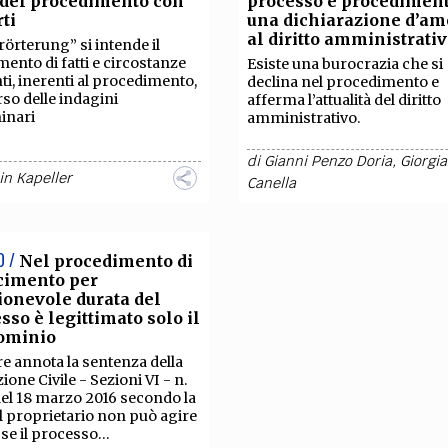
 del procedimento con
processo e procediment
TEAM
rti
una dichiarazione d’am
AZIONE
COMITATO SCIENTIFICO
AUTORI
CURATORI
FOTOGRAFI
PARTNER
C
al diritto amministrati
rörterung” si intende il
mento di fatti e circostanze
Esiste una burocrazia che si
nti, inerenti al procedimento,
declina nel procedimento e
EXTRA
rso delle indagini
afferma l’attualità del diritto
inari
amministrativo.
CODICI
RUBRICHE
LIBRI
PROCEEDINGS
PUBBLICITÀ
CONTATTI
di
Gianni Penzo Doria
,
Giorgia
in Kapeller
Canella
SOCIAL MEDIA
O /
Nel procedimento di
cimento per
ionevole durata del
sso è legittimato solo il
ominio
re annota la sentenza della
ione Civile - Sezioni VI - n.
el 18 marzo 2016 secondo la
il proprietario non può agire
se il processo...