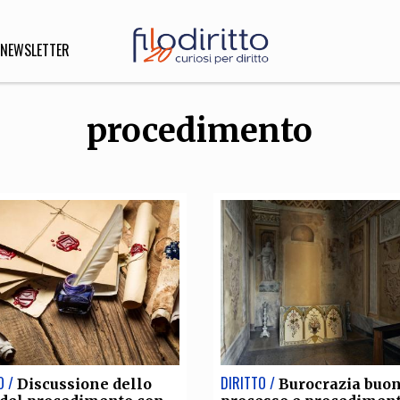
NEWSLETTER
procedimento
DIRITTO
lità,
o, Esteri
SOFIA
INNOVAZIONE
che,
Scienze informatiche,
Arte,
ligione
Architettura, Ingegneria
O /
DIRITTO /
Discussione dello
Burocrazia buon