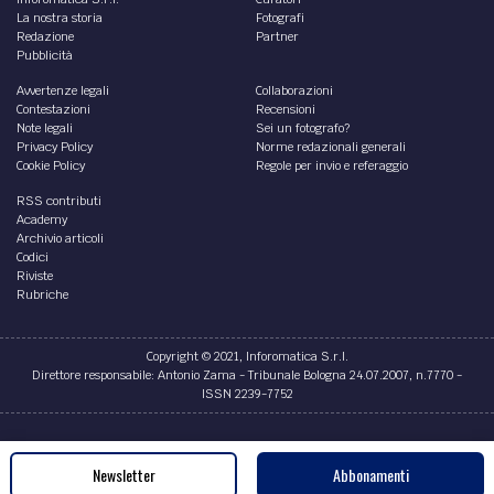
ATTUALITÀ /
Quarantena Covid: equiparata a
malattia fino al 31 dicembre 2021
Arriva l'equiparazione a malattia del periodo trascorso in
quarantena con sorveglianza attiva o permanenza
domiciliare fiduciaria.
di
Martina D'Ignazio
Newsletter
Abbonamenti