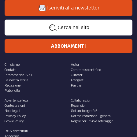
Iscriviti alla newsletter
Cerca nel sito
ABBONAMENTI
Chi siamo
Autori
Contatti
Comitato scientifico
Inforomatica S.r.l.
Curatori
La nostra storia
Fotografi
Redazione
Partner
Pubblicità
Avvertenze legali
Collaborazioni
Contestazioni
Recensioni
Note legali
Sei un fotografo?
Privacy Policy
Norme redazionali generali
Cookie Policy
Regole per invio e referaggio
RSS contributi
Academy