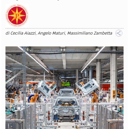
di
Cecilia Aiazzi
,
Angelo Maturi
,
Massimiliano Zambetta