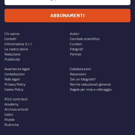
ABBONAMENTI
Chi siamo
Autori
Contatti
Comitato scientifico
Inforomatica S.r.l.
Curatori
La nostra storia
Fotografi
Redazione
Partner
Pubblicità
Avvertenze legali
Collaborazioni
Contestazioni
Recensioni
Note legali
Sei un fotografo?
Privacy Policy
Norme redazionali generali
Cookie Policy
Regole per invio e referaggio
RSS contributi
Academy
Archivio articoli
Codici
Riviste
Rubriche