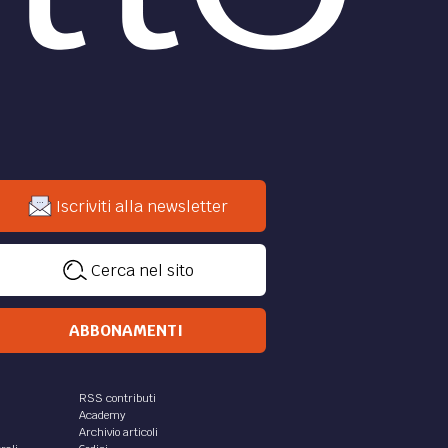
ATTUALITÀ /
ass:
Super Green Pass
ti
obbligatorio per accedere
alla mensa aziendale
il
Per accedere nella mensa interna
ederà
del luogo di lavoro non basterà più
oghi di
la semplice Certificazione verde.
i mezzi
di
Francesca Russo
ass
riti
 la
en
gativo.