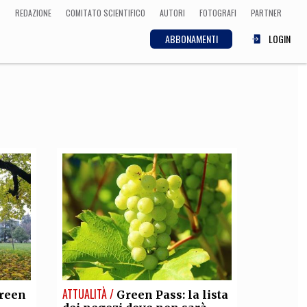
REDAZIONE
COMITATO SCIENTIFICO
AUTORI
FOTOGRAFI
PARTNER
ABBONAMENTI
LOGIN
SCIENZA
ECONOMIA
Matematica, Fisica,
Biologia, Cifrematica,
Medicina
CULTURA
 Cinema, Musica,
Letteratura
ATTUALITÀ /
green
Green Pass: la lista