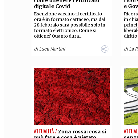
come ottenere certificato
ricor
digitale Covid
e Go
FILODIRITTO
RED
​​​​​​​Esenzione vaccino: il certificato
Ricors
ora è in formato cartaceo, ma dal
in chi
28 febbraio sarà possibile solo in
princi
formato elettronico. Come si
libera
ottiene? Quanto dura...
diritto
di
Luca Martini
di
La 
ATTUALITÀ /
ATTUAL
Zona rossa: cosa si
può fare e cosa è vietato
senz