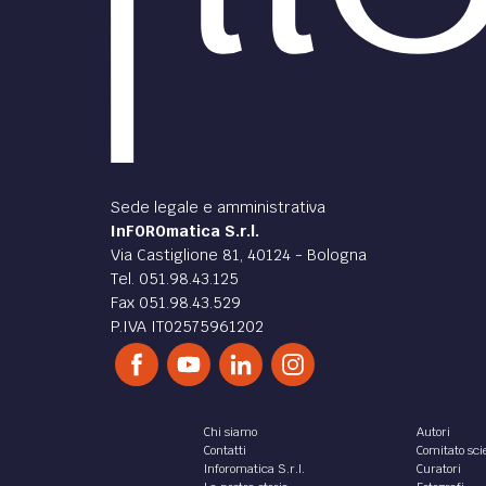
ATTUALITÀ /
ATTUAL
Green pass: cosa è
consentito e cosa no dal 6
contr
dicembre
local
Green pass: dal 6 dicembre entra
La nuo
in vigore il decreto che introduce il
dovran
super green pass. Cosa si può fare
l'entr
con e senza senza green pass?
pass su
di
Luca Martini
di
Mart
ATTUALITÀ /
ATTUAL
Super Green Pass
under 40: il problema di
tampo
vaccinarsi in tempo
cambi
Gli under 40, vaccinati con la
Super
seconda dose a febbraio, quando
nuovo 
potranno prenotare la terza dose
dei Mi
per non restare sprovvisti di
dopo 5
Green Pass rafforzato?
per do