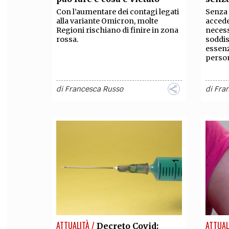
Con l’aumentare dei contagi legati
Senza 
alla variante Omicron, molte
acceder
Regioni rischiano di finire in zona
necess
rossa.
soddis
essenz
perso
di
Francesca Russo
di
Fra
ATTUALITÀ /
ATTUAL
Decreto Covid: