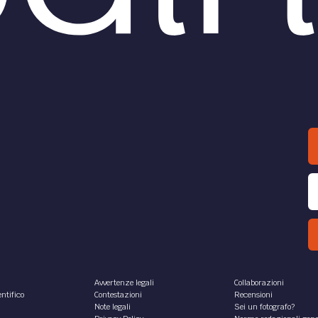
ITÀ /
ATTUALITÀ /
Green pass: quali
Super green p
olli su trasporti e
chi controlla sui traspor
i?
pubblici?
va strategia dei controlli che
Il 6 dicembre entra in vigore 
no essere effettuati con
Super green pass, che richi
ata in vigore del Super Green
dei controlli più rigidi nei lu
i trasporti e nei locali.
grande affluenza, tra i quali 
di trasporto.
ina D'Ignazio
di
Francesca Manca
ITÀ /
ATTUALITÀ /
Super green pass
Super Green P
ni e vaccino: cosa
solo per vaccinati e gua
a dal 6 dicembre?
Ai non vaccinati verrà negata
possibilità di ottenere il Gre
 green pass: approvato
Pass con il solo tampone ne
decreto Covid del Consiglio
nistri. Richiamo vaccino
 mesi e obbligo vaccinale
centi e militari