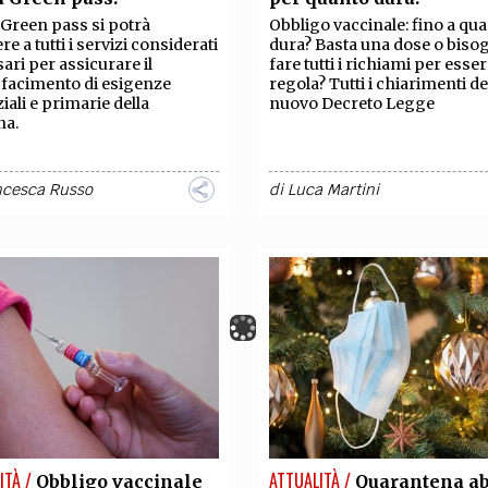
Green pass si potrà
Obbligo vaccinale: fino a qu
e a tutti i servizi considerati
dura? Basta una dose o biso
ari per assicurare il
fare tutti i richiami per esser
facimento di esigenze
regola? Tutti i chiarimenti de
iali e primarie della
nuovo Decreto Legge
na.
ncesca Russo
di
Luca Martini
ITÀ /
ATTUALITÀ /
Obbligo vaccinale
Quarantena ab