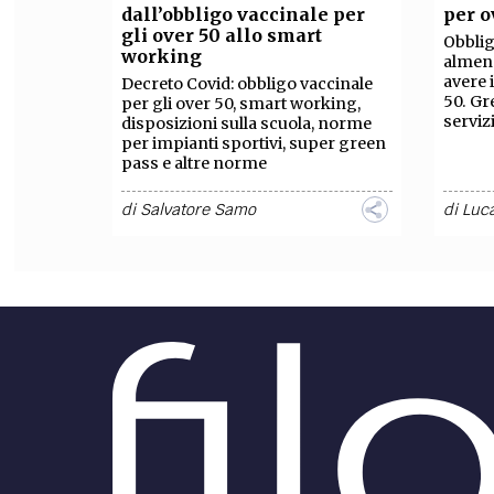
dall’obbligo vaccinale per
per o
gli over 50 allo smart
Obblig
working
almeno
avere 
Decreto Covid: obbligo vaccinale
50. Gr
per gli over 50, smart working,
serviz
disposizioni sulla scuola, norme
per impianti sportivi, super green
pass e altre norme
di
Salvatore Samo
di
Luca
ATTUALITÀ /
ATTUAL
Obbligo vaccinale
per tutti i lavoratori
ecco 
può) 
Obbligo vaccinale: allo studio del
Governo diversi provvedimenti,
Zona a
tra cui la possibilità di prevedere il
Cosa s
vaccino obbligatorio per poter
raffor
lavorare.
regole
di
Luca Martini
di
Mart