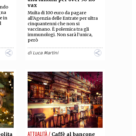
vax
ando
gna
Multa di 100 euro da pagare
e in
all’Agenzia delle Entrate per ultra
l
cinquantenni che non si
vaccinano. È polemica tra gli
immunologi. Non sarà l’unica,
però
di
Luca Martini
ATTUALITÀ /
olita
Caffè al bancone