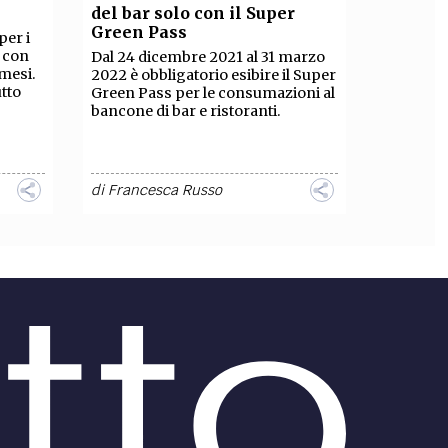
del bar solo con il Super
Green Pass
per i
o con
Dal 24 dicembre 2021 al 31 marzo
 mesi.
2022 è obbligatorio esibire il Super
tto
Green Pass per le consumazioni al
bancone di bar e ristoranti.
di
Francesca Russo
ATTUALITÀ /
sa si
Green pass valido a
egole
positivi e ammalati
Green pass: la certificazione verde
 zona
sarà tolta a chi risulta positivo.
mbre
Attualmente chi si ammala
 di
continua ad avere il green pass
valido. E la privacy?
di
Luca Martini