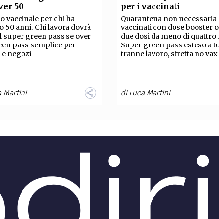
ver 50
per i vaccinati
o vaccinale per chi ha
Quarantena non necessaria 
 50 anni. Chi lavora dovrà
vaccinati con dose booster 
il super green pass se over
due dosi da meno di quattro
een pass semplice per
Super green pass esteso a tu
i e negozi
tranne lavoro, stretta no vax
 Martini
di
Luca Martini
ITÀ /
ATTUALITÀ /
Zona arancione,
Zona gialla, co
cosa si può (e non si
può fare. Ecco tutte le r
fare
Sono diverse le Regioni che
rischiano di abbandonare la
rancione: quando scatta?
bianca a Natale. Dal 20 dice
i può fare con il green pass
toccherà a Veneto, Provincia
zato? Guida rapida alle nuove
Trento, Marche e Liguria.
.
ina Giampietri
di
Francesca Russo