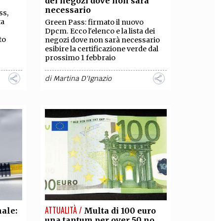
dei negozi dove non sarà
necessario
ss,
OLLABORA CON NOI
ta
Green Pass: firmato il nuovo
Dpcm. Ecco l'elenco e la lista dei
to
negozi dove non sarà necessario
esibire la certificazione verde dal
prossimo 1 febbraio
di
Martina D'Ignazio
ATTUALITÀ /
nale:
Multa di 100 euro
una tantum per over 50 no