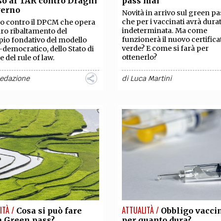
so al TAR contro Draghi
pass mai
TEAM
verno
Novità in arrivo sul green pa
AZIONE
COMITATO SCIENTIFICO
AUTORI
CURATORI
FOTOGRAFI
PARTNER
C
che per i vaccinati avrà dura
o contro il DPCM che opera
indeterminata. Ma come
aro ribaltamento del
funzionerà il nuovo certifica
pio fondativo del modello
EXTRA
verde? E come si farà per
l-democratico, dello Stato di
ottenerlo?
 e del rule of law.
CODICI
RUBRICHE
LIBRI
PROCEEDINGS
PUBBLICITÀ
CONTATTI
Redazione
di
Luca Martini
SOCIAL MEDIA
ITÀ /
ATTUALITÀ /
Cosa si può fare
Obbligo vacci
a Green pass?
per quanto dura?