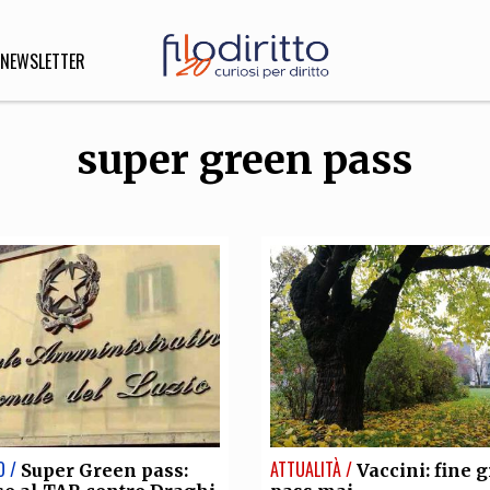
NEWSLETTER
super green pass
DIRITTO
lità,
o, Esteri
SOFIA
INNOVAZIONE
che,
Scienze informatiche,
Arte,
ligione
Architettura, Ingegneria
O /
ATTUALITÀ /
Super Green pass:
Vaccini: fine 